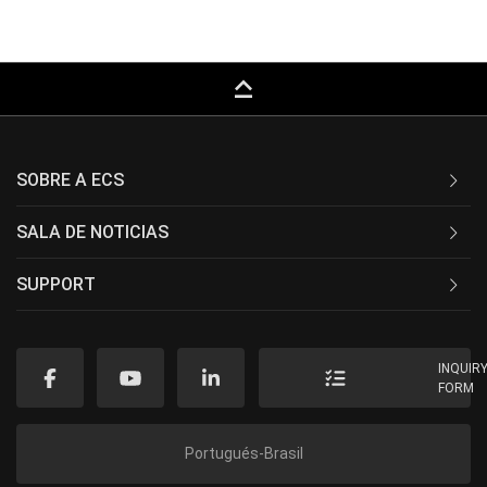
keyboard_capslock
SOBRE A ECS
SALA DE NOTICIAS
SUPPORT
INQUIR
FORM
Portugués-Brasil