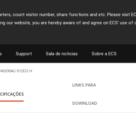
ters, count visitor number, share functions and etc. Please visit E
ing our website, you are hereby aware of and agree on ECS' use of 
s
Support
Sala de noticias
Sobre a ECS
N6200AC-512DZ-H
LINKS PARA
CIFICAÇÕES
DOWNLOAD