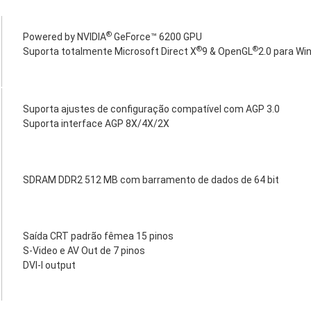
®
Powered by NVIDIA
GeForce™ 6200 GPU
®
®
Suporta totalmente Microsoft Direct X
9 & OpenGL
2.0 para W
Suporta ajustes de configuração compatível com AGP 3.0
Suporta interface AGP 8X/4X/2X
SDRAM DDR2 512 MB com barramento de dados de 64 bit
Saída CRT padrão fêmea 15 pinos
S-Video e AV Out de 7 pinos
DVI-I output