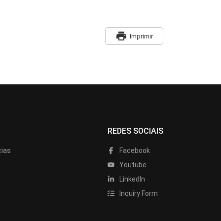
print
Imprimir
REDES SOCIAIS
cias
Facebook
Youtube
LinkedIn
Inquiry Form