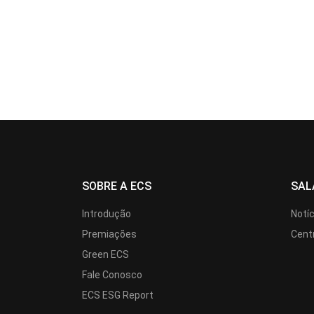
SOBRE A ECS
SAL
Introdução
Notí
Premiações
Cent
Green ECS
Fale Conosco
ECS ESG Report