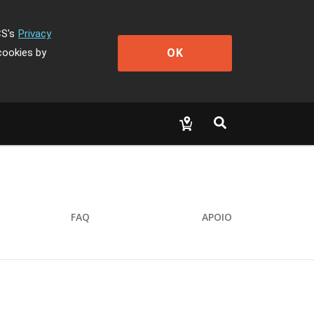
CS's
Privacy
OK
cookies by
FAQ
APOIO