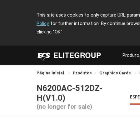
This site uses cookies to only capture URL parame
Policy
for further information. By continue brows
clicking
"OK"
Produto
Página inicial
Produtos
Graphics Cards
N6200AC-512DZ-
H(V1.0)
ESPE
(no longer for sale)