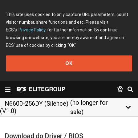
This site uses cookies to only capture URL parameters, count
visitor number, share functions and etc. Please visit
ECS's
Privacy Policy
for further information. By continue
browsing our website, you are hereby aware of and agree on
ECS' use of cookies by clicking
"OK"
OK
(no longer for
N6600-256DY (Silence)
keyboard_arrow_down
(V1.0)
sale)
Download do Driver / BIOS