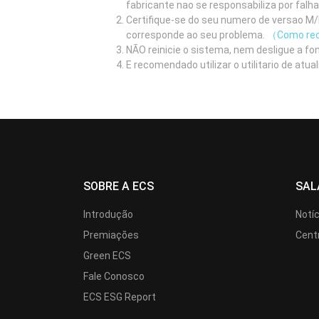
fabricante nao se responsabiliza por falh
Certifique-se do seu numero de versao M/B
corresponde ao seu problema.
（Como rec
NÃO reinicie o sistema, nem desligue a fo
E recomendado utilizar o utilitario de at
SOBRE A ECS
SAL
Introdução
Notí
Premiações
Cent
Green ECS
Fale Conosco
ECS ESG Report