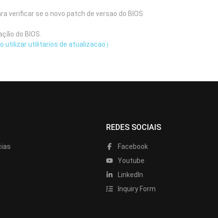
ra verificar se o novo patch de versao do BIOS
ação do BIOS.
utilizar utilitarios de atualizacao）
REDES SOCIAIS
cias
Facebook
Youtube
LinkedIn
Inquiry Form