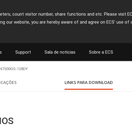
ters, count visitor number, share functions and etc. Please visit E
ing our website, you are hereby aware of and agree on ECS' use of 
s
Support
Sala de noticias
Sobre a ECS
N7300GS-128DY
FICAÇÕES
LINKS PARA DOWNLOAD
BIOS