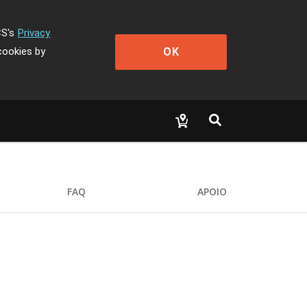
CS's
Privacy
OK
cookies by
FAQ
APOIO