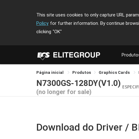
This site uses cookies to only capture URL parame
Policy
for further information. By continue brows
clicking
"OK"
Produto
Página inicial
Produtos
Graphics Cards
N7300GS-128DY(V1.0)
ESPECI
(no longer for sale)
Download do Driver / 