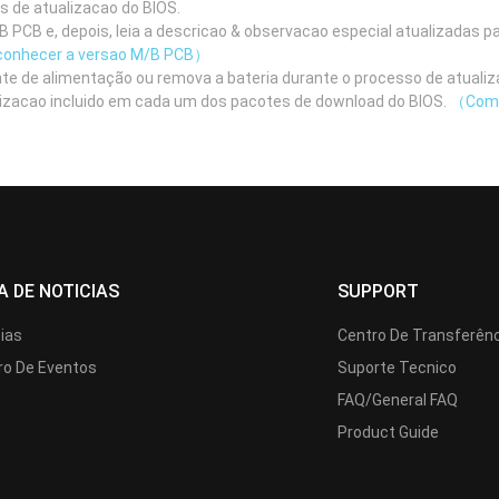
as de atualizacao do BIOS.
 PCB e, depois, leia a descricao & observacao especial atualizadas pa
onhecer a versao M/B PCB）
nte de alimentação ou remova a bateria durante o processo de atualiz
ualizacao incluido em cada um dos pacotes de download do BIOS.
（Como 
A DE NOTICIAS
SUPPORT
cias
Centro De Transferên
ro De Eventos
Suporte Tecnico
FAQ/General FAQ
Product Guide