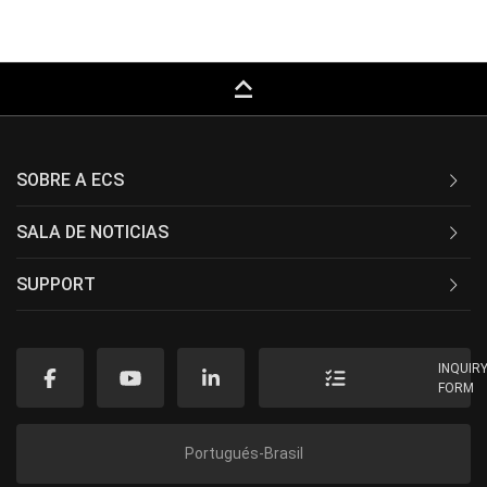
keyboard_capslock
SOBRE A ECS
SALA DE NOTICIAS
SUPPORT
INQUIR
FORM
Portugués-Brasil