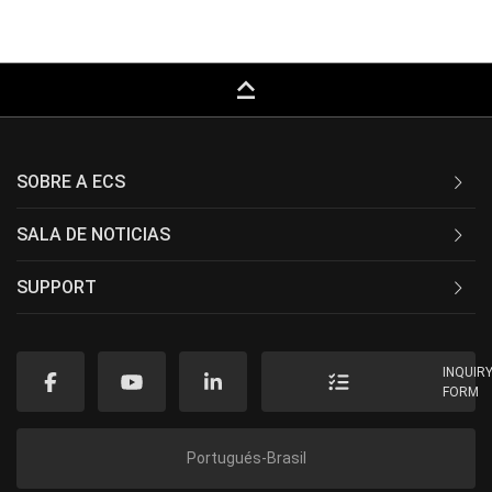
keyboard_capslock
SOBRE A ECS
SALA DE NOTICIAS
SUPPORT
INQUIR
FORM
Portugués-Brasil