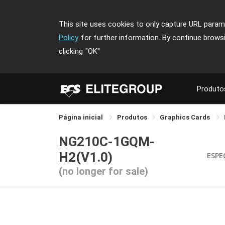
This site uses cookies to only capture URL parame
Policy
for further information. By continue brows
clicking
"OK"
Produto
Página inicial
Produtos
Graphics Cards
NG210C-1GQM-
H2(V1.0)
ESPE
(no longer for sale)