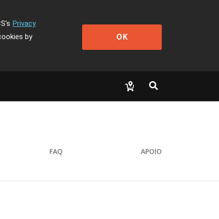
CS's
Privacy
OK
cookies by
FAQ
APOIO