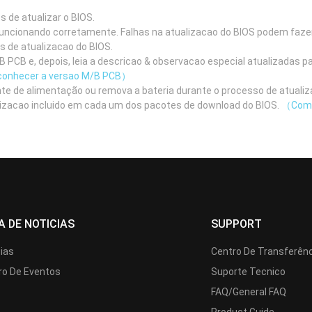
de atualizar o BIOS.
 funcionando corretamente. Falhas na atualizacao do BIOS podem fazer
as de atualizacao do BIOS.
 PCB e, depois, leia a descricao & observacao especial atualizadas pa
onhecer a versao M/B PCB）
nte de alimentação ou remova a bateria durante o processo de atualiz
ualizacao incluido em cada um dos pacotes de download do BIOS.
（Como 
A DE NOTICIAS
SUPPORT
cias
Centro De Transferên
ro De Eventos
Suporte Tecnico
FAQ/General FAQ