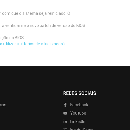
 com que o sistema seja reiniciado. O
ra verificar se o novo patch de versao do BIOS
ação do BIOS.
utilizar utilitarios de atualizacao）
REDES SOCIAIS
cias
Facebook
Youtube
LinkedIn