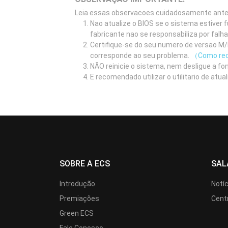
Leia essas observacoes cuidadosamente antes 
Nao atualize o BIOS se o sistema estiver
fabricante nao se responsabiliza por falh
Certifique-se do seu numero de versao M/B
corresponde ao seu problema.
（Como rec
NÃO reinicie o sistema, nem desligue a fo
E recomendado utilizar o utilitario de at
SOBRE A ECS
SAL
Introdução
Notí
Premiações
Cent
Green ECS