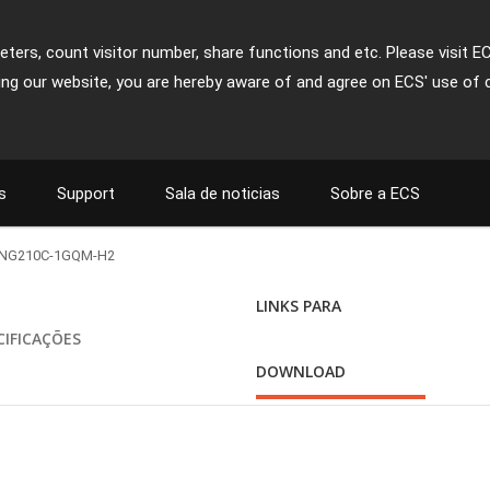
ters, count visitor number, share functions and etc. Please visit E
ing our website, you are hereby aware of and agree on ECS' use of 
s
Support
Sala de noticias
Sobre a ECS
NG210C-1GQM-H2
LINKS PARA
CIFICAÇÕES
DOWNLOAD