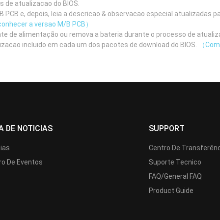
as de atualizacao do BIOS.
 PCB e, depois, leia a descricao & observacao especial atualizadas pa
onhecer a versao M/B PCB）
nte de alimentação ou remova a bateria durante o processo de atualiz
ualizacao incluido em cada um dos pacotes de download do BIOS.
（Como 
A DE NOTICIAS
SUPPORT
cias
Centro De Transferên
ro De Eventos
Suporte Tecnico
FAQ/General FAQ
Product Guide