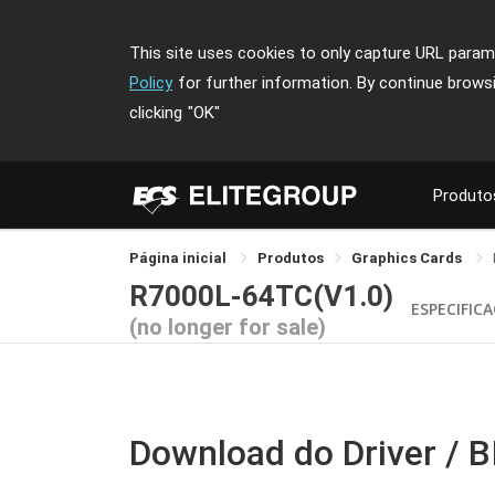
This site uses cookies to only capture URL parame
Policy
for further information. By continue brows
clicking
"OK"
Produto
Página inicial
Produtos
Graphics Cards
R7000L-64TC(V1.0)
ESPECIFIC
(no longer for sale)
Download do Driver / 