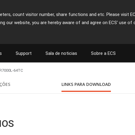
ters, count visitor number, share functions and etc. Please visit E
ing our website, you are hereby aware of and agree on ECS' use of 
s
Support
Sala de noticias
Sobre a ECS
R7000L-64TC
AÇÕES
LINKS PARA DOWNLOAD
BIOS