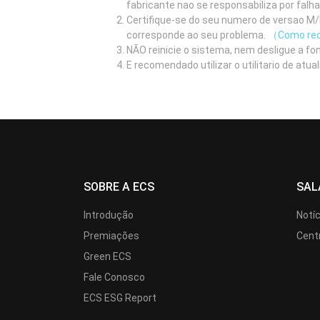
fabricante nao se responsabiliza por falh
Certifique-se do seu numero de versao M/B
corresponde ao seu problema.
（Como rec
NÃO reinicie o sistema, nem desligue a fo
E recomendado utilizar o utilitario de at
SOBRE A ECS
SAL
Introdução
Notí
Premiações
Cent
Green ECS
Fale Conosco
ECS ESG Report