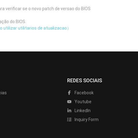
ra verificar se o novo patch de versao do BIOS
ação do BIOS.
utilizar utilitarios de atualizacao）
REDES SOCIAIS
cias
Facebook
Youtube
LinkedIn
Inquiry Form