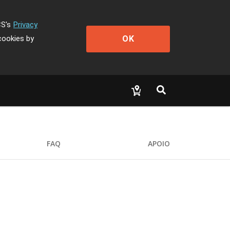
CS's
Privacy
OK
cookies by
FAQ
APOIO