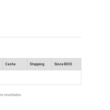
Cache
Stepping
Since BIOS
s resultados .