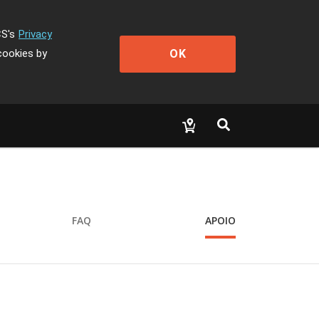
CS's
Privacy
OK
cookies by
FAQ
APOIO