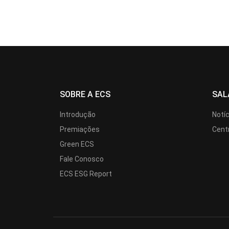
SOBRE A ECS
SAL
Introdução
Notí
Premiações
Cent
Green ECS
Fale Conosco
ECS ESG Report