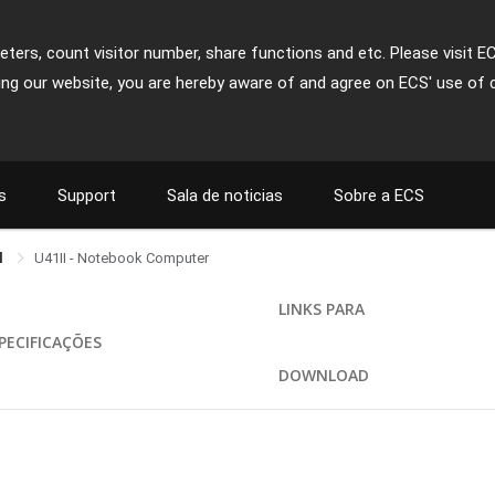
ters, count visitor number, share functions and etc. Please visit E
ing our website, you are hereby aware of and agree on ECS' use of 
s
Support
Sala de noticias
Sobre a ECS
l
U41II - Notebook Computer
LINKS PARA
PECIFICAÇÕES
DOWNLOAD