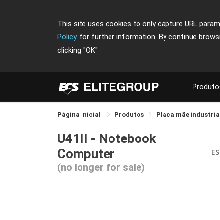
This site uses cookies to only capture URL parame
Policy
for further information. By continue brows
clicking
"OK"
Produto
Página inicial
Produtos
Placa mãe industria
U41II - Notebook
Computer
ES
(no longer for sale)