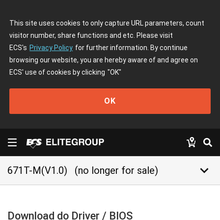
This site uses cookies to only capture URL parameters, count
visitor number, share functions and etc. Please visit
ECS's
Privacy Policy
for further information. By continue
browsing our website, you are hereby aware of and agree on
ECS' use of cookies by clicking
"OK"
OK
keyboard_arrow_down
671T-M(V1.0)
(no longer for sale)
Download do Driver / BIOS