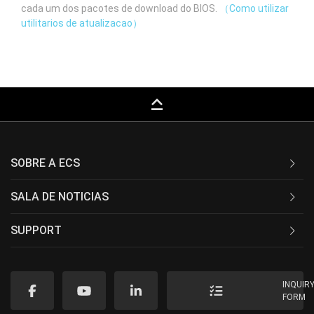
cada um dos pacotes de download do BIOS.
（Como utilizar
utilitarios de atualizacao）
keyboard_capslock
SOBRE A ECS
SALA DE NOTICIAS
SUPPORT
INQUIR
FORM