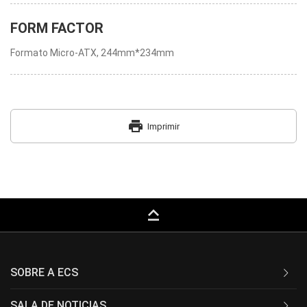
FORM FACTOR
Formato Micro-ATX, 244mm*234mm
print
Imprimir
keyboard_capslock
SOBRE A ECS
SALA DE NOTICIAS