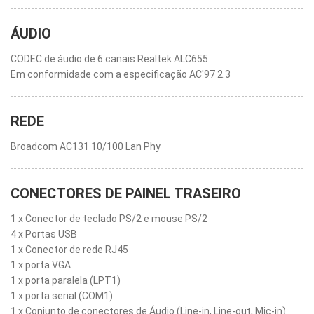
ÁUDIO
CODEC de áudio de 6 canais Realtek ALC655
Em conformidade com a especificação AC'97 2.3
REDE
Broadcom AC131 10/100 Lan Phy
CONECTORES DE PAINEL TRASEIRO
1 x Conector de teclado PS/2 e mouse PS/2
4 x Portas USB
1 x Conector de rede RJ45
1 x porta VGA
1 x porta paralela (LPT1)
1 x porta serial (COM1)
1 x Conjunto de conectores de Áudio (Line-in, Line-out, Mic-in)