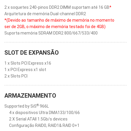
2 x soquetes 240-pinos DDR2 DIMM suportam até 16 GB
*
Arquitetura de memória Dual-channel DDR2
*(Devido ao tamanho de máximo de memória no momento
ser de 2GB, o máximo de memória testado foi de 4GB)
Suporta memória SDRAM DDR2 800/667/533/400
SLOT DE EXPANSÃO
1 x Slots PCI Express x16
1 x PCI Express x1 slot
2 x Slots PCI
ARMAZENAMENTO
®
Supported by SiS
966L
4 x dispositivos Ultra DMA133/100/66
2 X Serial ATAII 1.5Gb/s devices
Configuração RAID0, RAID1& RAID 0+1