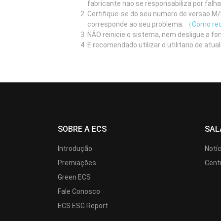
fabricante nao se responsabiliza por falh
Certifique-se do seu numero de versao M/B
corresponde ao seu problema.
（Como rec
NÃO reinicie o sistema, nem desligue a fo
E recomendado utilizar o utilitario de at
SOBRE A ECS
SAL
Introdução
Notí
Premiações
Cent
Green ECS
Fale Conosco
ECS ESG Report