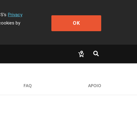
CS's
Privacy
OK
cookies by
FAQ
APOIO