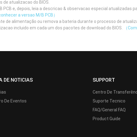
as de atualizacao do BIOS.
 PCB e, depois, leia a descricao & observacao especial atualizadas pa
onhecer a versao M/B PCB）
nte de alimentação ou remova a bateria durante o processo de atualiz
ualizacao incluido em cada um dos pacotes de download do BIOS.
（Como 
A DE NOTICIAS
SUPPORT
cias
Centro De Transferên
ro De Eventos
Suporte Tecnico
FAQ/General FAQ
Product Guide