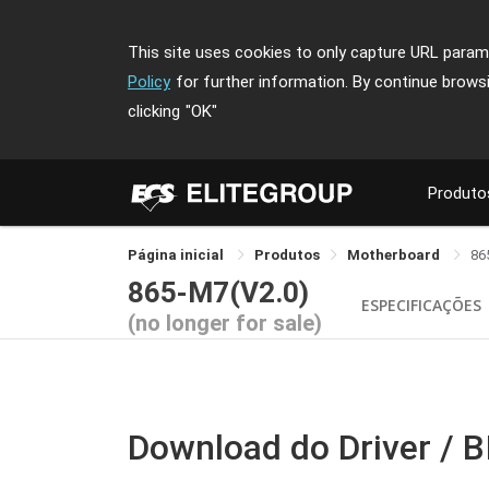
This site uses cookies to only capture URL parame
Policy
for further information. By continue brows
clicking
"OK"
Produto
Página inicial
Produtos
Motherboard
86
865-M7(V2.0)
ESPECIFICAÇÕES
(no longer for sale)
Download do Driver / 