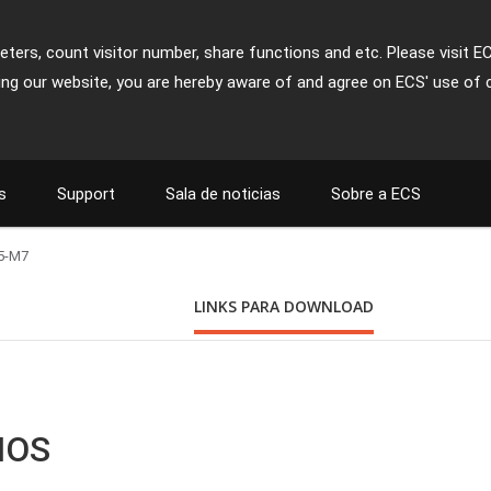
ters, count visitor number, share functions and etc. Please visit E
ing our website, you are hereby aware of and agree on ECS' use of 
s
Support
Sala de noticias
Sobre a ECS
5-M7
LINKS PARA DOWNLOAD
BIOS