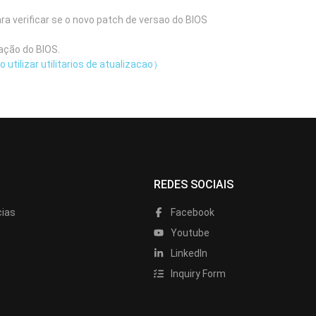
ra verificar se o novo patch de versao do BIOS
ação do BIOS.
utilizar utilitarios de atualizacao）
REDES SOCIAIS
cias
Facebook
Youtube
LinkedIn
Inquiry Form