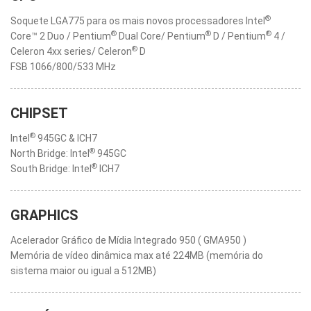
®
Soquete LGA775 para os mais novos processadores Intel
®
®
®
Core™ 2 Duo / Pentium
Dual Core/ Pentium
D / Pentium
4 /
®
Celeron 4xx series/ Celeron
D
FSB 1066/800/533 MHz
CHIPSET
®
Intel
945GC & ICH7
®
North Bridge: Intel
945GC
®
South Bridge: Intel
ICH7
GRAPHICS
Acelerador Gráfico de Mídia Integrado 950 ( GMA950 )
Memória de vídeo dinâmica max até 224MB (memória do
sistema maior ou igual a 512MB)