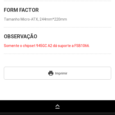
FORM FACTOR
Tamanho Micro-ATX, 244mm*220mm
OBSERVAÇÃO
Somente o chipset 945GC A2 dá suporte a FSB1066.
print
Imprimir
keyboard_capslock