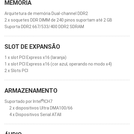
MEMÓRIA
Arquitetura de memória Dual-channel DDR2
2 x soquetes DDR DIMM de 240 pinos suportam até 2 GB
Suporta DDR2 667/533/400 DDR2 SDRAM
SLOT DE EXPANSÃO
1 x slot PCI Express x16 (laranja)
1 x slot PCI Express x16 (cor azul, operando no modo x4)
2 x Slots PCI
ARMAZENAMENTO
®
Suportado por Intel
ICH7
2 x dispositivos Ultra DMA100/66
4 x Dispositivos Serial ATAII