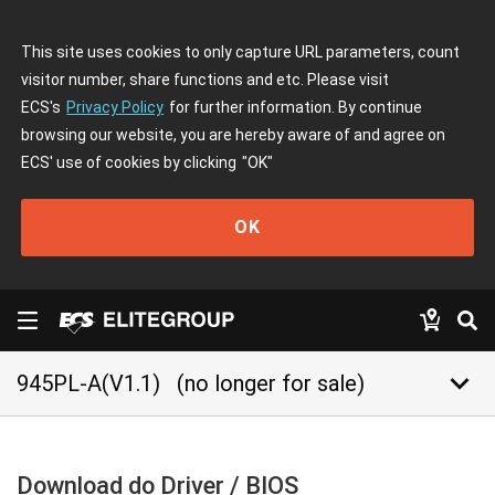
This site uses cookies to only capture URL parameters, count
visitor number, share functions and etc. Please visit
ECS's
Privacy Policy
for further information. By continue
browsing our website, you are hereby aware of and agree on
ECS' use of cookies by clicking
"OK"
OK
keyboard_arrow_down
945PL-A(V1.1)
(no longer for sale)
Download do Driver / BIOS