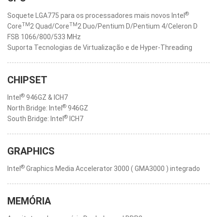
®
Soquete LGA775 para os processadores mais novos Intel
TM
TM
Core
2 Quad/Core
2 Duo/Pentium D/Pentium 4/Celeron D
FSB 1066/800/533 MHz
Suporta Tecnologias de Virtualização e de Hyper-Threading
CHIPSET
®
Intel
946GZ & ICH7
®
North Bridge: Intel
946GZ
®
South Bridge: Intel
ICH7
GRAPHICS
®
Intel
Graphics Media Accelerator 3000 ( GMA3000 ) integrado
MEMÓRIA