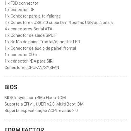
1 x FDD connector
1 x conector IDE
1 x Conector para alto-falante
2 x Conectores USB 2.0 suportam 4 portas USB adicionais
4 x conectores Serial ATA
1 x Conector de saída SPDIF
1 x Botão de painel frontal/conector LED
1 x Conector de áudio de painel frontal
1 x conector CD-in
1 x conector IrDA para SIR
Conectores CPUFAN/SYSFAN
BIOS
BIOS Insyde com 4Mb Flash ROM
Suporte a EFI v1.1,UEFI v2.0, Multi Boot, DMI
Suporta especificação ACPI revisão 2.0
FORM FACTOR