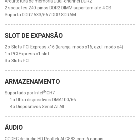
Arquitetura de memória Dual-channel DDR2
2 soquetes 240-pinos DDR2 DIMM suportam até 4 GB
Suporta DDR2 533/667 DDR SDRAM
SLOT DE EXPANSÃO
2 x Slots PCI Express x16 (laranja: modo x16, azul: modo x4)
1 x PCI Express x1 slot
3 x Slots PCI
ARMAZENAMENTO
®
Suportado por Intel
ICH7
1 x Ultra dispositivos DMA100/66
4 x Dispositivos Serial ATAII
ÁUDIO
CODEC de áudio HD Realtek ALC883 com 6 canais