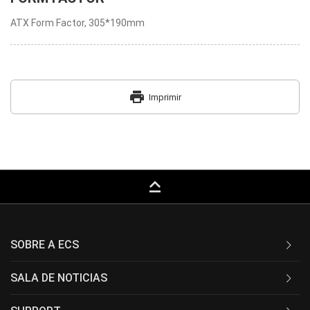
ATX Form Factor, 305*190mm
print
Imprimir
keyboard_capslock
SOBRE A ECS
SALA DE NOTICIAS