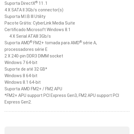
®
Suporta DirectX
11 .1
4 X SATA II 3Gb/s connector(s)
Suporta M.I.B III Utility
Pacote Grátis: CyberLink Media Suite
Certificado Microsoft Windows 8.1
4 X Serial ATAIII 3Gb/s
®
®
Suporta AMD
FM2+ tomada para AMD
série A,
processadores série E
2 X 240-pin DDR3 DIMM socket
Windows 7 64-bit
Suporte de até 32 GB*
Windows 8 64-bit
Windows 8.1 64-bit
Suporta AMD FM2+ / FM2 APU
*FM2+ APU support PCI Express Gen3, FM2 APU support PCI
Express Gen2.