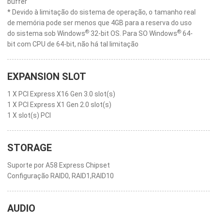
buffer
* Devido à limitação do sistema de operação, o tamanho real
de memória pode ser menos que 4GB para a reserva do uso
®
®
do sistema sob Windows
32-bit OS. Para SO Windows
64-
bit com CPU de 64-bit, não há tal limitação
EXPANSION SLOT
1 X PCI Express X16 Gen 3.0 slot(s)
1 X PCI Express X1 Gen 2.0 slot(s)
1 X slot(s) PCI
STORAGE
Suporte por A58 Express Chipset
Configuração RAID0, RAID1,RAID10
AUDIO