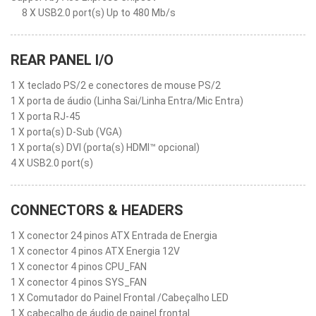
8 X USB2.0 port(s) Up to 480 Mb/s
REAR PANEL I/O
1 X teclado PS/2 e conectores de mouse PS/2
1 X porta de áudio (Linha Sai/Linha Entra/Mic Entra)
1 X porta RJ-45
1 X porta(s) D-Sub (VGA)
1 X porta(s) DVI (porta(s) HDMI™ opcional)
4 X USB2.0 port(s)
CONNECTORS & HEADERS
1 X conector 24 pinos ATX Entrada de Energia
1 X conector 4 pinos ATX Energia 12V
1 X conector 4 pinos CPU_FAN
1 X conector 4 pinos SYS_FAN
1 X Comutador do Painel Frontal /Cabeçalho LED
1 X cabeçalho de áudio de painel frontal