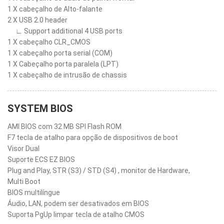
1 X cabeçalho de Alto-falante
2 X USB 2.0 header
∟ Support additional 4 USB ports
1 X cabeçalho CLR_CMOS
1 X cabeçalho porta serial (COM)
1 X Cabeçalho porta paralela (LPT)
1 X cabeçalho de intrusão de chassis
SYSTEM BIOS
AMI BIOS com 32 MB SPI Flash ROM
F7 tecla de atalho para opção de dispositivos de boot
Visor Dual
Suporte ECS EZ BIOS
Plug and Play, STR (S3) / STD (S4) , monitor de Hardware,
Multi Boot
BIOS multilíngue
Áudio, LAN, podem ser desativados em BIOS
Suporta PgUp limpar tecla de atalho CMOS