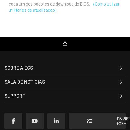
cada um dos pacotes de download do BIOS.
（Como utilizar
utilitarios de atualizacao）
keyboard_capslock
SOBRE A ECS
SALA DE NOTICIAS
SUPPORT
INQUIR
FORM