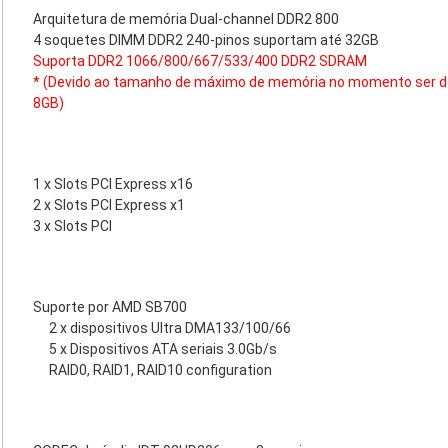
Arquitetura de memória Dual-channel DDR2 800
4 soquetes DIMM DDR2 240-pinos suportam até 32GB
Suporta DDR2 1066/800/667/533/400 DDR2 SDRAM
* (Devido ao tamanho de máximo de memória no momento ser de
8GB)
1 x Slots PCI Express x16
2 x Slots PCI Express x1
3 x Slots PCI
Suporte por AMD SB700
2 x dispositivos Ultra DMA133/100/66
5 x Dispositivos ATA seriais 3.0Gb/s
RAID0, RAID1, RAID10 configuration