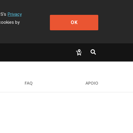
CS's
Privacy
OK
cookies by
FAQ
APOIO