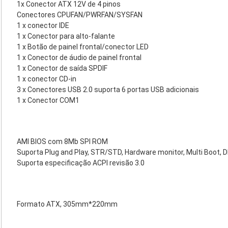
1x Conector ATX 12V de 4 pinos
Conectores CPUFAN/PWRFAN/SYSFAN
1 x conector IDE
1 x Conector para alto-falante
1 x Botão de painel frontal/conector LED
1 x Conector de áudio de painel frontal
1 x Conector de saída SPDIF
1 x conector CD-in
3 x Conectores USB 2.0 suporta 6 portas USB adicionais
1 x Conector COM1
AMI BIOS com 8Mb SPI ROM
Suporta Plug and Play, STR/STD, Hardware monitor, Multi Boot, 
Suporta especificação ACPI revisão 3.0
Formato ATX, 305mm*220mm