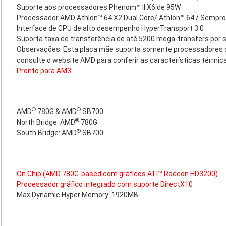
Suporte aos processadores Phenom™ II X6 de 95W
Processador AMD Athlon™ 64 X2 Dual Core/ Athlon™ 64 / Sempr
Interface de CPU de alto desempenho HyperTransport 3.0
Suporta taxa de transferência de até 5200 mega-transfers por
Observações: Esta placa mãe suporta somente processadores 
consulte o
website AMD
para conferir as características térmic
Pronto para AM3
®
®
AMD
780G & AMD
SB700
®
North Bridge: AMD
780G
®
South Bridge: AMD
SB700
On Chip (AMD 780G-based com gráficos ATI™ Radeon HD3200)
Processador gráfico integrado com suporte DirectX10
Max Dynamic Hyper Memory: 1920MB