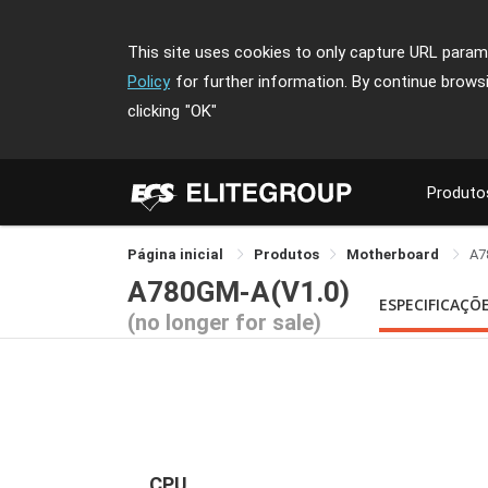
This site uses cookies to only capture URL parame
Policy
for further information. By continue brows
clicking
"OK"
Produto
Página inicial
Produtos
Motherboard
A7
A780GM-A(V1.0)
ESPECIFICAÇÕ
(no longer for sale)
CPU