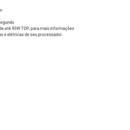
on
 segundo
de até 95W TDP; para mais informações
as e elétricas de seu processador.