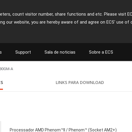
ters, count visitor number, share functions and etc. Please visit E
ing our website, you are hereby aware of and agree on ECS' use of 
s
Support
Sala de noticias
Sobre a ECS
80GM-A
ES
LINKS PARA DOWNLOAD
Processador AMD Phenom™II / Phenom™ (Socket AM2+)