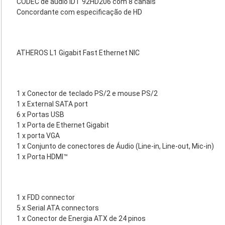
CODEC de áudio IDT 92HD206 com 8 canais
Concordante com especificação de HD
ATHEROS L1 Gigabit Fast Ethernet NIC
1 x Conector de teclado PS/2 e mouse PS/2
1 x External SATA port
6 x Portas USB
1 x Porta de Ethernet Gigabit
1 x porta VGA
1 x Conjunto de conectores de Áudio (Line-in, Line-out, Mic-in)
1 x Porta HDMI™
1 x FDD connector
5 x Serial ATA connectors
1 x Conector de Energia ATX de 24 pinos