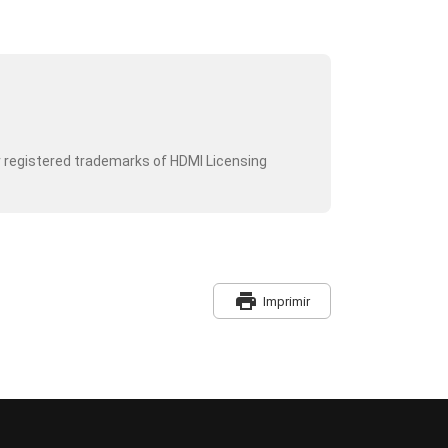
r registered trademarks of HDMI Licensing
print
Imprimir