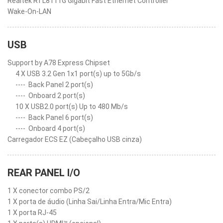
Realtek RTL8111G Gigabit Fast Ethernet Controller
Wake-On-LAN
USB
Support by A78 Express Chipset
4 X USB 3.2 Gen 1x1 port(s) up to 5Gb/s
----
Back Panel 2 port(s)
----
Onboard 2 port(s)
10 X USB2.0 port(s) Up to 480 Mb/s
----
Back Panel 6 port(s)
----
Onboard 4 port(s)
Carregador ECS EZ (Cabeçalho USB cinza)
REAR PANEL I/O
1 X conector combo PS/2
1 X porta de áudio (Linha Sai/Linha Entra/Mic Entra)
1 X porta RJ-45