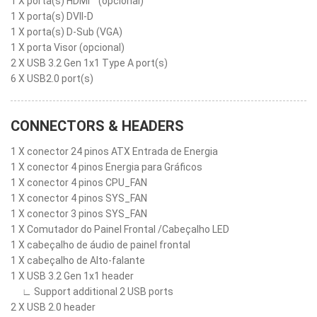
1 X porta(s) HDMI™ (opcional)
1 X porta(s) DVII-D
1 X porta(s) D-Sub (VGA)
1 X porta Visor (opcional)
2 X USB 3.2 Gen 1x1 Type A port(s)
6 X USB2.0 port(s)
CONNECTORS & HEADERS
1 X conector 24 pinos ATX Entrada de Energia
1 X conector 4 pinos Energia para Gráficos
1 X conector 4 pinos CPU_FAN
1 X conector 4 pinos SYS_FAN
1 X conector 3 pinos SYS_FAN
1 X Comutador do Painel Frontal /Cabeçalho LED
1 X cabeçalho de áudio de painel frontal
1 X cabeçalho de Alto-falante
1 X USB 3.2 Gen 1x1 header
∟ Support additional 2 USB ports
2 X USB 2.0 header