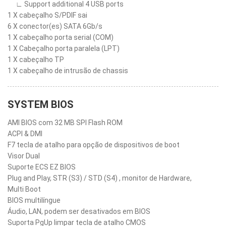
∟ Support additional 4 USB ports
1 X cabeçalho S/PDIF sai
6 X conector(es) SATA 6Gb/s
1 X cabeçalho porta serial (COM)
1 X Cabeçalho porta paralela (LPT)
1 X cabeçalho TP
1 X cabeçalho de intrusão de chassis
SYSTEM BIOS
AMI BIOS com 32 MB SPI Flash ROM
ACPI & DMI
F7 tecla de atalho para opção de dispositivos de boot
Visor Dual
Suporte ECS EZ BIOS
Plug and Play, STR (S3) / STD (S4) , monitor de Hardware,
Multi Boot
BIOS multilíngue
Áudio, LAN, podem ser desativados em BIOS
Suporta PgUp limpar tecla de atalho CMOS