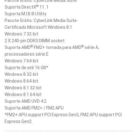
Pacote Grátis: CyberLink Media Suite
®
Suporta DirectX
11 .1
Suporta M.I.B III Utility
Pacote Grátis: CyberLink Media Suite
Certificado Microsoft Windows 8.1
Windows 7 32-bit
2 X 240-pin DDR3 DIMM socket
®
®
Suporta AMD
FM2+ tomada para AMD
série A,
processadores série E
Windows 7 64-bit
Suporte de até 16 GB*
Windows 8 32-bit
Windows 8 64-bit
Windows 8.1 32-bit
Windows 8.1 64-bit
Suporte AMD UVD 4.2
Suporta AMD FM2+ / FM2 APU
*FM2+ APU support PCI Express Gen3, FM2 APU support PCI
Express Gen2.