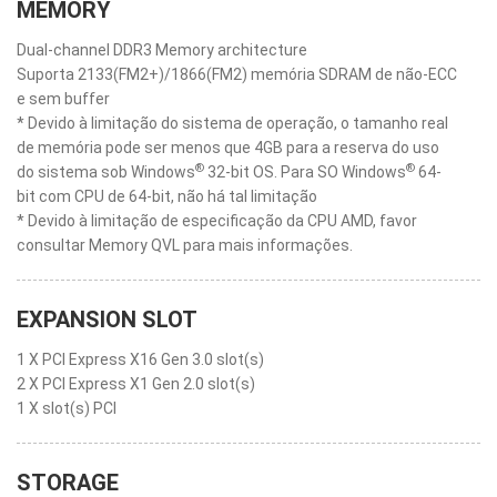
MEMORY
Dual-channel DDR3 Memory architecture
Suporta 2133(FM2+)/1866(FM2) memória SDRAM de não-ECC
e sem buffer
* Devido à limitação do sistema de operação, o tamanho real
de memória pode ser menos que 4GB para a reserva do uso
®
®
do sistema sob Windows
32-bit OS. Para SO Windows
64-
bit com CPU de 64-bit, não há tal limitação
* Devido à limitação de especificação da CPU AMD, favor
consultar Memory QVL para mais informações.
EXPANSION SLOT
1 X PCI Express X16 Gen 3.0 slot(s)
2 X PCI Express X1 Gen 2.0 slot(s)
1 X slot(s) PCI
STORAGE