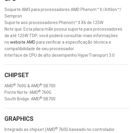
Soquete AM3 para processadores AMD Phenom™ II /Athlon™/
Sempron
Suporte aos processadores Phenom™ II X6 de 125W
Note que: Esta placa mãe possui suporte para processadores
de até 125W TDP; você poderá consultar mais informações
no
website AMD
para verificar a especificação técnica e
compatibilidade de seu processador.
Interface de CPU de alto desempenho HyperTransport 3.0
CHIPSET
®
®
AMD
760G & AMD
SB700
®
Ponte Norte: AMD
760G
®
South Bridge: AMD
SB700
GRAPHICS
®
Integrado ao chipset (AMD
760G baseado no controlador