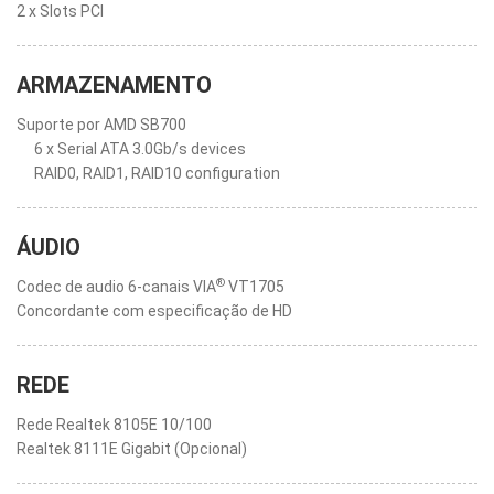
2 x Slots PCI
ARMAZENAMENTO
Suporte por AMD SB700
6 x Serial ATA 3.0Gb/s devices
RAID0, RAID1, RAID10 configuration
ÁUDIO
®
Codec de audio 6-canais VIA
VT1705
Concordante com especificação de HD
REDE
Rede Realtek 8105E 10/100
Realtek 8111E Gigabit (Opcional)