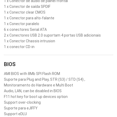
1 x Conector de áudio de painel frontal
1 x Conector de saída SPDIF
1 x Conector clear CMOS
1 x Conector para alto-falante
1 x Conector paralelo
6 x conectores Serial ATA
2 x Conectores USB 2.0 suportam 4 portas USB adicionais
1 x Conector Chassis intrusion
1 x conector CD-in
BIOS
AMI BIOS with 8Mb SPI Flash ROM
Suporte para Plug and Play, STR (S3) / STD (S4) ,
Monitoramento do Hardware e Multi Boot
Audio, LAN, can be disabled in BIOS
F11 hot key for boot up devices option
Support over-clocking
Suporte para eJIFFY
Support eDLU