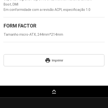
Boot, DMI
Em conformidade com a revisão ACPI, especificação 1.0
FORM FACTOR
Tamanho micro-ATX, 244mm*214mm
print
Imprimir
keyboard_capslock