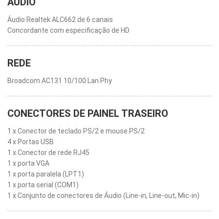
ÁUDIO
Áudio Realtek ALC662 de 6 canais
Concordante com especificação de HD
REDE
Broadcom AC131 10/100 Lan Phy
CONECTORES DE PAINEL TRASEIRO
1 x Conector de teclado PS/2 e mouse PS/2
4 x Portas USB
1 x Conector de rede RJ45
1 x porta VGA
1 x porta paralela (LPT1)
1 x porta serial (COM1)
1 x Conjunto de conectores de Áudio (Line-in, Line-out, Mic-in)