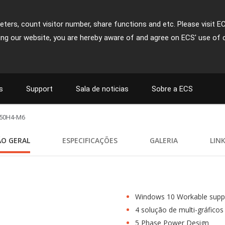
ters, count visitor number, share functions and etc. Please visit E
ing our website, you are hereby aware of and agree on ECS' use of 
s
Support
Sala de noticias
Sobre a ECS
50H4-M6
ÃO GERAL
ESPECIFICAÇÕES
GALERIA
LIN
Windows 10 Workable supp
4 solução de multi-gráficos
5 Phase Power Design