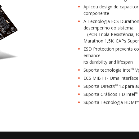
Aplicou design de capacitor
componente
A Tecnologia ECS Durathon g
desempenho do sistema.
(PCB Tripla Resistência; E
Marathon 1,5K; CAPs Superi
ESD Protection prevents co
enhance
its durability and lifespan
®
Suporta tecnologia Intel
V
ECS MIB III - Uma interface
®
Suporta DirectX
12 para a
®
Suporta Gráficos HD Intel
Suporta Tecnologia HDMI™