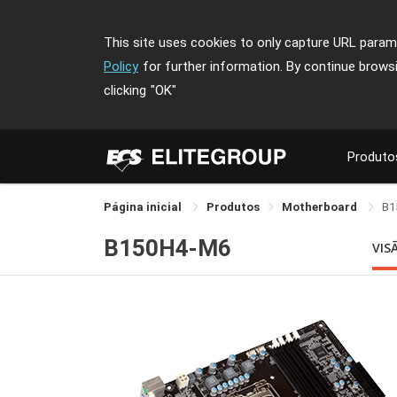
This site uses cookies to only capture URL parame
Policy
for further information. By continue brows
clicking
"OK"
Produto
Página inicial
Produtos
Motherboard
B1
B150H4-M6
VIS