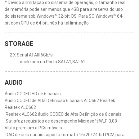
* Devido à limitação do sistema de operação, o tamanho real
de memória pode ser menos que 4GB para a reserva do uso
®
®
do sistema sob Windows
32-bit OS. Para SO Windows
64-
bit com CPU de 64-bit, não há tal limitação
STORAGE
2 X Serial ATAIII 6Gb/s
----
Localizado na Porta SATA1,SATA2
AUDIO
Áudio CODEC HD de 6 canais
Áudio CODEC de Alta Definição 6 canais ALC662 Realtek
Realtek ALC662
‧Realtek ALC662 áudio CODEC de Alta Definição de 6 canais
‧Satisfaz requisitos de desempenho Microsoft WLP 3.08
Vista premium e PCs móveis
‧DAC de seis canais suporta formato 16/20/24-bit PCM para