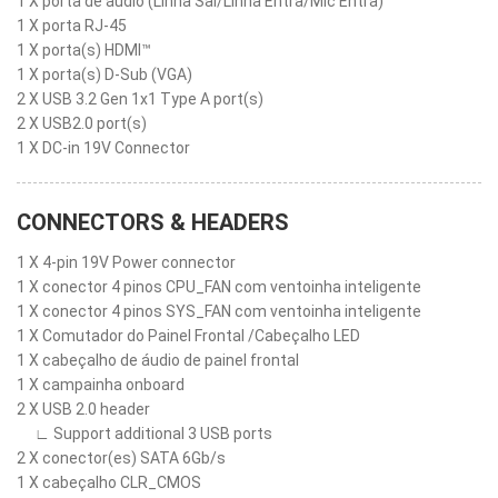
1 X porta de áudio (Linha Sai/Linha Entra/Mic Entra)
1 X porta RJ-45
1 X porta(s) HDMI™
1 X porta(s) D-Sub (VGA)
2 X USB 3.2 Gen 1x1 Type A port(s)
2 X USB2.0 port(s)
1 X DC-in 19V Connector
CONNECTORS & HEADERS
1 X 4-pin 19V Power connector
1 X conector 4 pinos CPU_FAN com ventoinha inteligente
1 X conector 4 pinos SYS_FAN com ventoinha inteligente
1 X Comutador do Painel Frontal /Cabeçalho LED
1 X cabeçalho de áudio de painel frontal
1 X campainha onboard
2 X USB 2.0 header
∟ Support additional 3 USB ports
2 X conector(es) SATA 6Gb/s
1 X cabeçalho CLR_CMOS