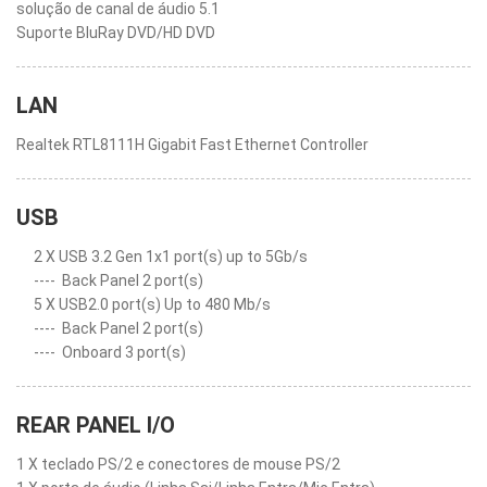
solução de canal de áudio 5.1
Suporte BluRay DVD/HD DVD
LAN
Realtek RTL8111H Gigabit Fast Ethernet Controller
USB
2 X USB 3.2 Gen 1x1 port(s) up to 5Gb/s
----
Back Panel 2 port(s)
5 X USB2.0 port(s) Up to 480 Mb/s
----
Back Panel 2 port(s)
----
Onboard 3 port(s)
REAR PANEL I/O
1 X teclado PS/2 e conectores de mouse PS/2