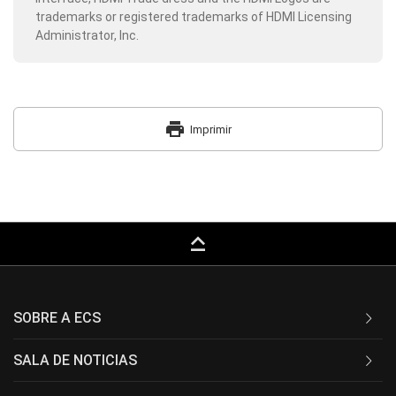
trademarks or registered trademarks of HDMI Licensing
Administrator, Inc.
print
Imprimir
keyboard_capslock
SOBRE A ECS
SALA DE NOTICIAS