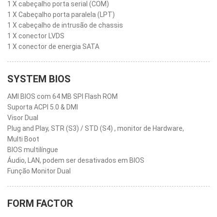
1 X cabeçalho porta serial (COM)
1 X Cabeçalho porta paralela (LPT)
1 X cabeçalho de intrusão de chassis
1 X conector LVDS
1 X conector de energia SATA
SYSTEM BIOS
AMI BIOS com 64 MB SPI Flash ROM
Suporta ACPI 5.0 & DMI
Visor Dual
Plug and Play, STR (S3) / STD (S4) , monitor de Hardware,
Multi Boot
BIOS multilíngue
Áudio, LAN, podem ser desativados em BIOS
Função Monitor Dual
FORM FACTOR