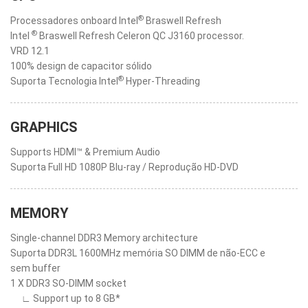
®
Processadores onboard Intel
Braswell Refresh
®
Intel
Braswell Refresh Celeron QC J3160 processor.
VRD 12.1
100% design de capacitor sólido
®
Suporta Tecnologia Intel
Hyper-Threading
GRAPHICS
Supports HDMI™ & Premium Audio
Suporta Full HD 1080P Blu-ray / Reprodução HD-DVD
MEMORY
Single-channel DDR3 Memory architecture
Suporta DDR3L 1600MHz memória SO DIMM de não-ECC e
sem buffer
1 X DDR3 SO-DIMM socket
∟ Support up to 8 GB*