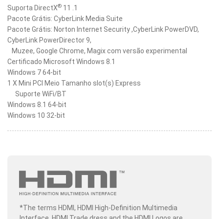
®
Suporta DirectX
11 .1
Pacote Grátis: CyberLink Media Suite
Pacote Grátis: Norton Internet Security ,CyberLink PowerDVD,
CyberLink PowerDirector 9,
Muzee, Google Chrome, Magix com versão experimental
Certificado Microsoft Windows 8.1
Windows 7 64-bit
1 X Mini PCI Meio Tamanho slot(s) Express
Suporte WiFi/BT
Windows 8.1 64-bit
Windows 10 32-bit
*The terms HDMI, HDMI High-Definition Multimedia
Interface, HDMI Trade dress and the HDMI Logos are