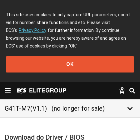
This site uses cookies to only capture URL parameters, count
visitor number, share functions and etc. Please visit
ECS's
Privacy Policy
for further information. By continue
browsing our website, you are hereby aware of and agree on
ECS' use of cookies by clicking
"OK"
OK
keyboard_arrow_down
G41T-M7(V1.1)
(no longer for sale)
Download do Driver / BIOS