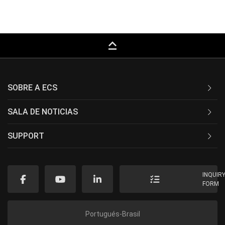
keyboard_capslock
SOBRE A ECS
SALA DE NOTICIAS
SUPPORT
INQUIR
FORM
Portugués-Brasil