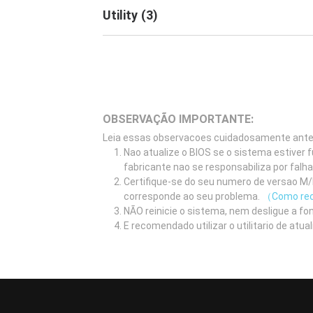
Utility
(
3
)
OBSERVAÇÃO IMPORTANTE:
Leia essas observacoes cuidadosamente antes 
Nao atualize o BIOS se o sistema estiver
fabricante nao se responsabiliza por falh
Certifique-se do seu numero de versao M/B
corresponde ao seu problema.
（Como rec
NÃO reinicie o sistema, nem desligue a fo
E recomendado utilizar o utilitario de at