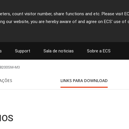
ters, count visitor number, share functions and etc. Please visit E
ing our website, you are hereby aware of and agree on ECS' use of 
s
Support
Sala de noticias
Sobre a ECS
8200SM-M3
CAÇÕES
LINKS PARA DOWNLOAD
BIOS