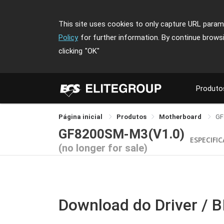
This site uses cookies to only capture URL parame
Policy
for further information. By continue brows
clicking
"OK"
Produto
Página inicial
Produtos
Motherboard
GF
GF8200SM-M3(V1.0)
ESPECIFI
(no longer for sale)
Download do Driver / 