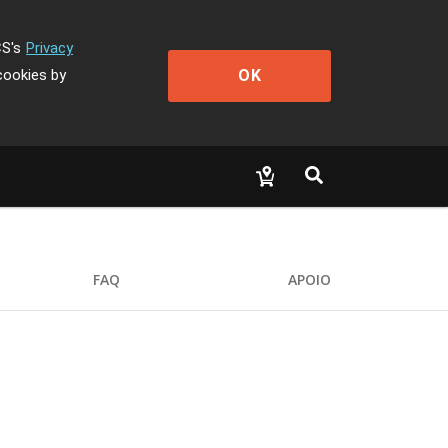
CS's
Privacy
OK
cookies by
FAQ
APOIO