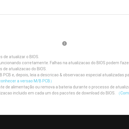
de atualizar o BIOS.
 funcionando corretamente. Falhas na atualizacao do BIOS podem fazer
as de atualizacao do BIOS.
 PCB e, depois, leia a descricao & observacao especial atualizadas pa
onhecer a versao M/B PCB）
nte de alimentação ou remova a bateria durante o processo de atualiz
ualizacao incluido em cada um dos pacotes de download do BIOS.
（Como 