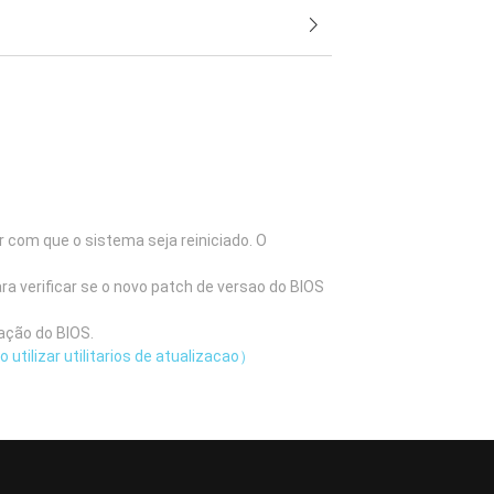
 com que o sistema seja reiniciado. O
ra verificar se o novo patch de versao do BIOS
ação do BIOS.
utilizar utilitarios de atualizacao）