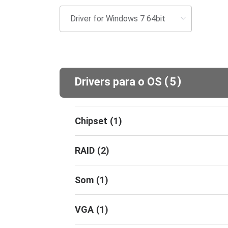
(
)
Drivers para o OS
5
Chipset
(
1
)
RAID
(
2
)
Som
(
1
)
VGA
(
1
)