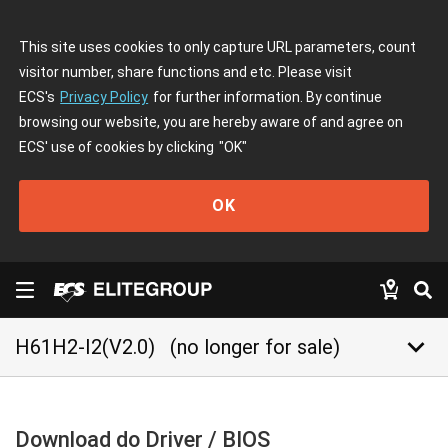
This site uses cookies to only capture URL parameters, count
visitor number, share functions and etc. Please visit
ECS's
Privacy Policy
for further information. By continue
browsing our website, you are hereby aware of and agree on
ECS' use of cookies by clicking
"OK"
OK
keyboard_arrow_down
H61H2-I2(V2.0)
(no longer for sale)
Download do Driver / BIOS