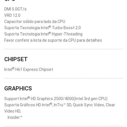
DMI 5.0GT/s
VRD 12.0
Capacitor sólido para lado da CPU
®
Suporta Tecnologia Intel
Turbo Boost 2.0
®
Suporta Tecnologia Intel
Hyper-Threading
Favor conferir a lista de suporte da CPU para detalhes
CHIPSET
®
Intel
H61 Express Chipset
GRAPHICS
®
Support Intel
HD Graphics 2500/4000(Intel 3rd gen CPU)
®
Suporta Gráficos HD Intel
, InTru™ 3D, Quick Sync Video, Clear
Video HD,
Insider™