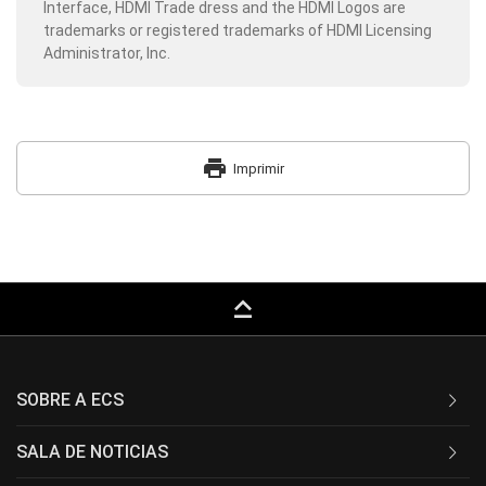
Interface, HDMI Trade dress and the HDMI Logos are
trademarks or registered trademarks of HDMI Licensing
Administrator, Inc.
print
Imprimir
keyboard_capslock
SOBRE A ECS
SALA DE NOTICIAS