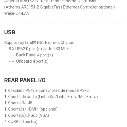
Atheros AR8152-B 10/100 Fast Ethernet Controller
(Atheros AR8151-B Gigabit Fast Ethernet Controller optional)
Wake-On-LAN
USB
Support by Intel® H61 Express Chipset
8 X USB2.0 port(s) Up to 480 Mb/s
----
Back Panel 4 port(s)
----
Onboard 4 port(s)
REAR PANEL I/O
1 X teclado PS/2 e conectores de mouse PS/2
1 X porta de áudio (Linha Sai/Linha Entra/Mic Entra)
1 X porta RJ-45
1 X porta(s) HDMI™ (opcional)
1 X porta(s) D-Sub (VGA)
4 X USB2.0 port(s)