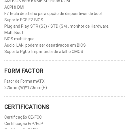
AMI BIOS com 64 MB SPI Flash ROM
ACPI & DMI
F7 tecla de atalho para opção de dispositivos de boot
Suporte ECS EZ BIOS
Plug and Play, STR (S3) / STD (S4) , monitor de Hardware,
Multi Boot
BIOS multilíngue
Áudio, LAN, podem ser desativados em BIOS
Suporta PgUp limpar tecla de atalho CMOS
FORM FACTOR
Fator de Forma mATX
225mm(W)*170mm(H)
CERTIFICATIONS
Certificação CE/FCC
Certificação ErP/EuP