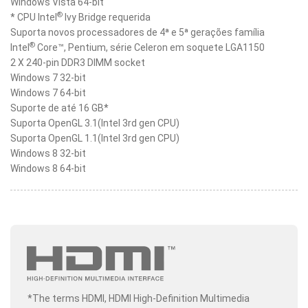
Windows Vista 64-bit
®
* CPU Intel
Ivy Bridge requerida
Suporta novos processadores de 4ª e 5ª gerações família
®
Intel
Core™, Pentium, série Celeron em soquete LGA1150
2 X 240-pin DDR3 DIMM socket
Windows 7 32-bit
Windows 7 64-bit
Suporte de até 16 GB*
Suporta OpenGL 3.1(Intel 3rd gen CPU)
Suporta OpenGL 1.1(Intel 3rd gen CPU)
Windows 8 32-bit
Windows 8 64-bit
*The terms HDMI, HDMI High-Definition Multimedia