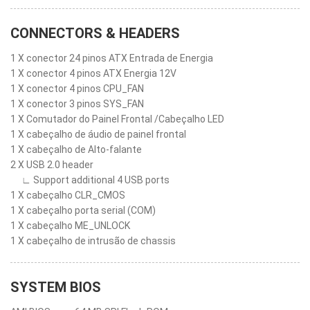
CONNECTORS & HEADERS
1 X conector 24 pinos ATX Entrada de Energia
1 X conector 4 pinos ATX Energia 12V
1 X conector 4 pinos CPU_FAN
1 X conector 3 pinos SYS_FAN
1 X Comutador do Painel Frontal /Cabeçalho LED
1 X cabeçalho de áudio de painel frontal
1 X cabeçalho de Alto-falante
2 X USB 2.0 header
∟ Support additional 4 USB ports
1 X cabeçalho CLR_CMOS
1 X cabeçalho porta serial (COM)
1 X cabeçalho ME_UNLOCK
1 X cabeçalho de intrusão de chassis
SYSTEM BIOS