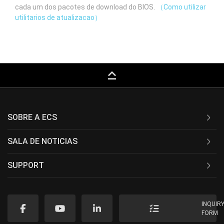
cada um dos pacotes de download do BIOS.
（Como utilizar
utilitarios de atualizacao）
keyboard_capslock
SOBRE A ECS
SALA DE NOTICIAS
SUPPORT
INQUIR
FORM