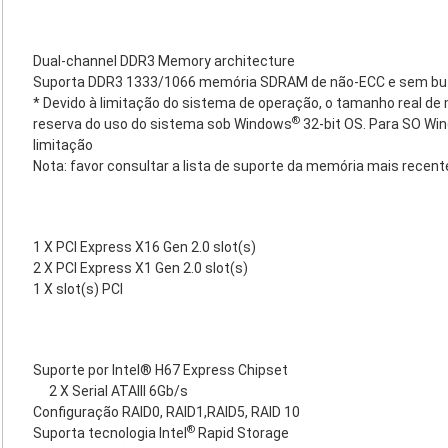
Dual-channel DDR3 Memory architecture
Suporta DDR3 1333/1066 memória SDRAM de não-ECC e sem bu
* Devido à limitação do sistema de operação, o tamanho real d
®
reserva do uso do sistema sob Windows
32-bit OS. Para SO Wi
limitação
Nota: favor consultar a lista de suporte da memória mais recent
1 X PCI Express X16 Gen 2.0 slot(s)
2 X PCI Express X1 Gen 2.0 slot(s)
1 X slot(s) PCI
Suporte por Intel® H67 Express Chipset
2 X Serial ATAIII 6Gb/s
Configuração RAID0, RAID1,RAID5, RAID 10
®
Suporta tecnologia Intel
Rapid Storage