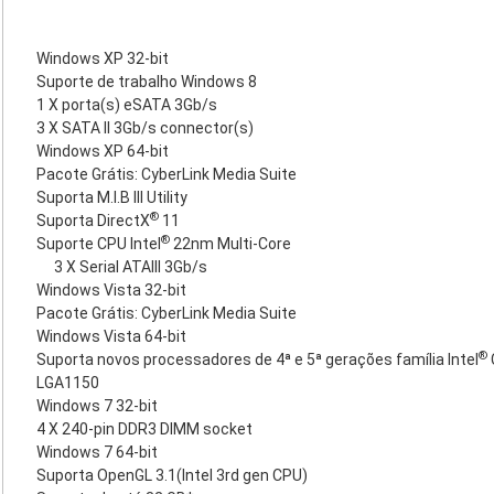
Windows XP 32-bit
Suporte de trabalho Windows 8
1 X porta(s) eSATA 3Gb/s
3 X SATA II 3Gb/s connector(s)
Windows XP 64-bit
Pacote Grátis: CyberLink Media Suite
Suporta M.I.B III Utility
®
Suporta DirectX
11
®
Suporte CPU Intel
22nm Multi-Core
3 X Serial ATAIII 3Gb/s
Windows Vista 32-bit
Pacote Grátis: CyberLink Media Suite
Windows Vista 64-bit
®
Suporta novos processadores de 4ª e 5ª gerações família Intel
LGA1150
Windows 7 32-bit
4 X 240-pin DDR3 DIMM socket
Windows 7 64-bit
Suporta OpenGL 3.1(Intel 3rd gen CPU)