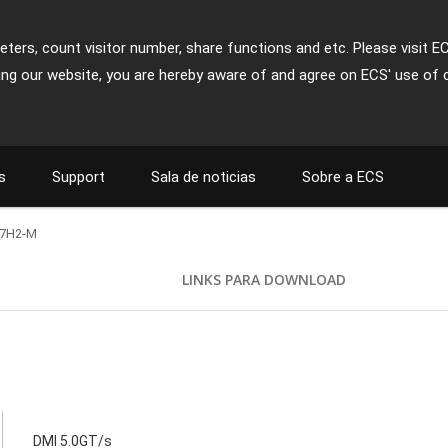
ters, count visitor number, share functions and etc. Please visit E
ing our website, you are hereby aware of and agree on ECS' use of 
s
Support
Sala de noticias
Sobre a ECS
7H2-M
S
LINKS PARA DOWNLOAD
DMI 5.0GT/s