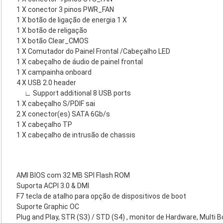
1 X conector 3 pinos PWR_FAN
1 X botão de ligação de energia 1 X
1 X botão de religação
1 X botão Clear_CMOS
1 X Comutador do Painel Frontal /Cabeçalho LED
1 X cabeçalho de áudio de painel frontal
1 X campainha onboard
4 X USB 2.0 header
∟ Support additional 8 USB ports
1 X cabeçalho S/PDIF sai
2 X conector(es) SATA 6Gb/s
1 X cabeçalho TP
1 X cabeçalho de intrusão de chassis
AMI BIOS com 32 MB SPI Flash ROM
Suporta ACPI 3.0 & DMI
F7 tecla de atalho para opção de dispositivos de boot
Suporte Graphic OC
Plug and Play, STR (S3) / STD (S4) , monitor de Hardware, Multi B