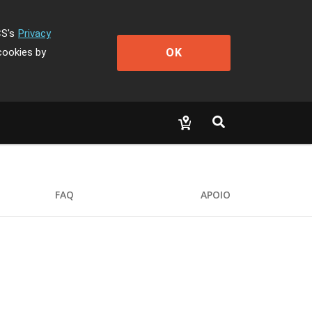
CS's
Privacy
OK
cookies by
FAQ
APOIO