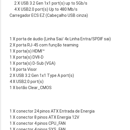
2 X USB 3.2 Gen 1x1 port(s) up to 5Gb/s
4 X USB2.0 port(s) Up to 480 Mb/s
Carregador ECS EZ (Cabeçalho USB cinza)
1 X porta de áudio (Linha Sai/ 4x Linha Entra/SPDIF sai)
2 X porta RJ-45 com função teaming
1 X porta(s) HDMI™
1 X porta(s) DVII-D
1 X porta(s) D-Sub (VGA)
1 X porta Visor
2 X USB 3.2 Gen 1x1 Type A port(s)
4 X USB2.0 port(s)
1 X botão Clear_CMOS
1 X conector 24 pinos ATX Entrada de Energia
1 X conector 8 pinos ATX Energia 12V
1 X conector 4 pinos CPU_FAN
1 X conector 4 pinos SYS_FAN