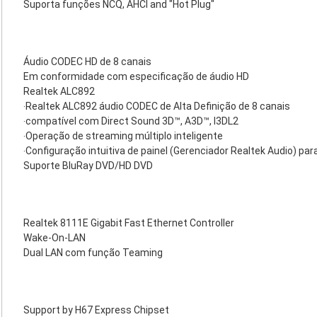
Suporta funções NCQ, AHCI and "Hot Plug"
Áudio CODEC HD de 8 canais
Em conformidade com especificação de áudio HD
Realtek ALC892
‧Realtek ALC892 áudio CODEC de Alta Definição de 8 canais
‧compatível com Direct Sound 3D™, A3D™, I3DL2
‧Operação de streaming múltiplo inteligente
‧Configuração intuitiva de painel (Gerenciador Realtek Audio) pa
Suporte BluRay DVD/HD DVD
Realtek 8111E Gigabit Fast Ethernet Controller
Wake-On-LAN
Dual LAN com função Teaming
Support by H67 Express Chipset