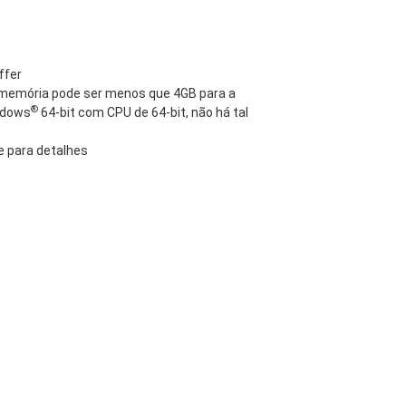
ffer
e memória pode ser menos que 4GB para a
®
ndows
64-bit com CPU de 64-bit, não há tal
e para detalhes