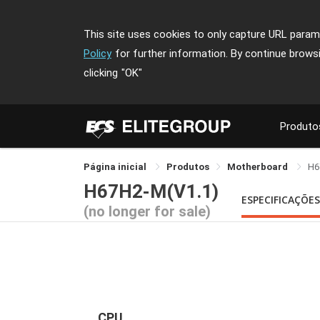
This site uses cookies to only capture URL parame
Policy
for further information. By continue brows
clicking
"OK"
Produto
Página inicial
Produtos
Motherboard
H6
H67H2-M(V1.1)
ESPECIFICAÇÕE
(no longer for sale)
CPU