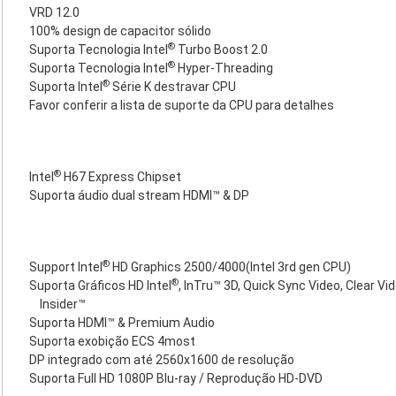
VRD 12.0
100% design de capacitor sólido
®
Suporta Tecnologia Intel
Turbo Boost 2.0
®
Suporta Tecnologia Intel
Hyper-Threading
®
Suporta Intel
Série K destravar CPU
Favor conferir a lista de suporte da CPU para detalhes
®
Intel
H67 Express Chipset
Suporta áudio dual stream HDMI™ & DP
®
Support Intel
HD Graphics 2500/4000(Intel 3rd gen CPU)
®
Suporta Gráficos HD Intel
, InTru™ 3D, Quick Sync Video, Clear Vi
Insider™
Suporta HDMI™ & Premium Audio
Suporta exobição ECS 4most
DP integrado com até 2560x1600 de resolução
Suporta Full HD 1080P Blu-ray / Reprodução HD-DVD