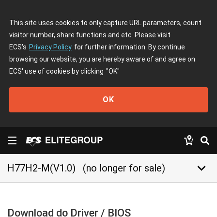
This site uses cookies to only capture URL parameters, count
visitor number, share functions and etc. Please visit
ECS's
Privacy Policy
for further information. By continue
browsing our website, you are hereby aware of and agree on
ECS' use of cookies by clicking
"OK"
OK
keyboard_arrow_down
H77H2-M(V1.0)
(no longer for sale)
Download do Driver / BIOS