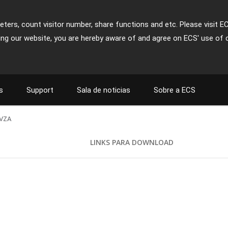
ters, count visitor number, share functions and etc. Please visit E
ing our website, you are hereby aware of and agree on ECS' use of 
s
Support
Sala de noticias
Sobre a ECS
VZA
LINKS PARA DOWNLOAD