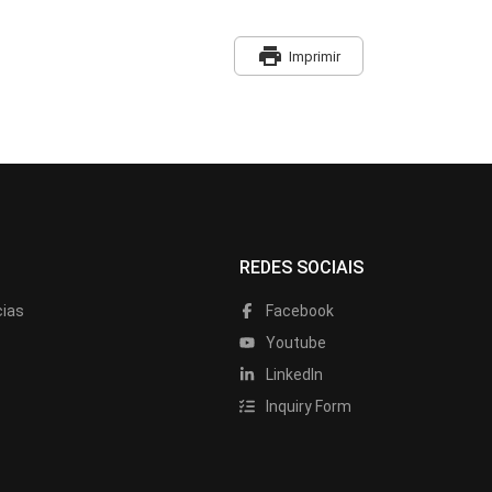
print
Imprimir
REDES SOCIAIS
cias
Facebook
Youtube
LinkedIn
Inquiry Form