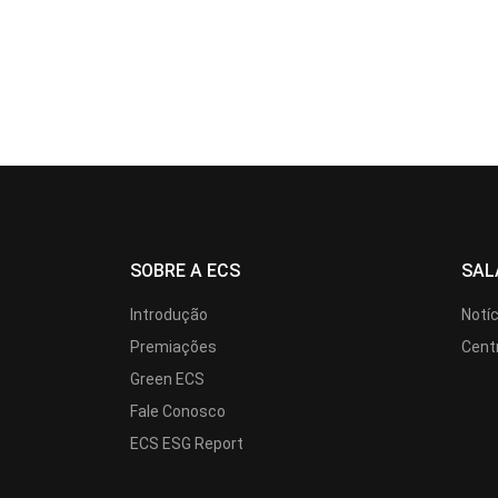
SOBRE A ECS
SAL
Introdução
Notí
Premiações
Cent
Green ECS
Fale Conosco
ECS ESG Report