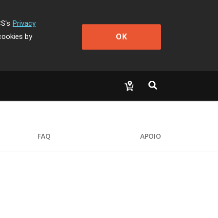
CS's
Privacy
OK
cookies by
FAQ
APOIO