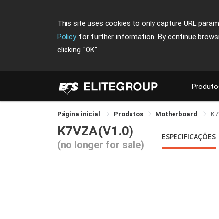
This site uses cookies to only capture URL parame
Policy
for further information. By continue brows
clicking
"OK"
Produto
Página inicial
Produtos
Motherboard
K7
K7VZA(V1.0)
ESPECIFICAÇÕES
(no longer for sale)