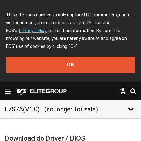
This site uses cookies to only capture URL parameters, count
visitor number, share functions and etc. Please visit
ECS's
Privacy Policy
for further information. By continue
browsing our website, you are hereby aware of and agree on
ECS' use of cookies by clicking
"OK"
OK
keyboard_arrow_down
L7S7A(V1.0)
(no longer for sale)
Download do Driver / BIOS