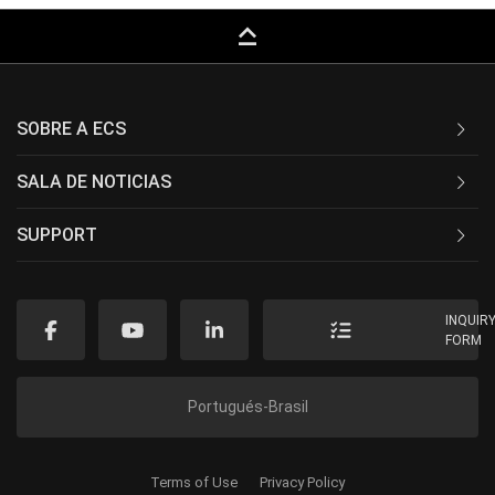
keyboard_capslock
SOBRE A ECS
SALA DE NOTICIAS
SUPPORT
INQUIR
FORM
Portugués-Brasil
Terms of Use
Privacy Policy