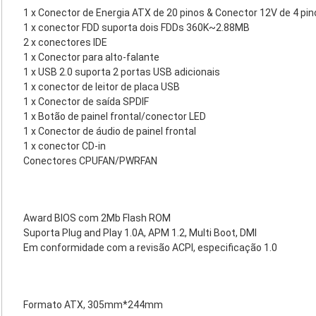
1 x Conector de Energia ATX de 20 pinos & Conector 12V de 4 pin
1 x conector FDD suporta dois FDDs 360K~2.88MB
2 x conectores IDE
1 x Conector para alto-falante
1 x USB 2.0 suporta 2 portas USB adicionais
1 x conector de leitor de placa USB
1 x Conector de saída SPDIF
1 x Botão de painel frontal/conector LED
1 x Conector de áudio de painel frontal
1 x conector CD-in
Conectores CPUFAN/PWRFAN
Award BIOS com 2Mb Flash ROM
Suporta Plug and Play 1.0A, APM 1.2, Multi Boot, DMI
Em conformidade com a revisão ACPI, especificação 1.0
Formato ATX, 305mm*244mm