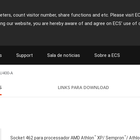
ters, count visitor number, share functions and etc. Please visit E
ing our website, you are hereby aware of and agree on ECS' use of 
s
Support
Sala de noticias
Sobre a ECS
U400-A
S
LINKS PARA DOWNLOAD
™
™
Socket 462 para processador AMD Athlon
XP/ Sempron
/ Athl