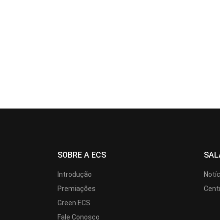
SOBRE A ECS
SAL
Introdução
Notí
Premiações
Cent
Green ECS
Fale Conosco