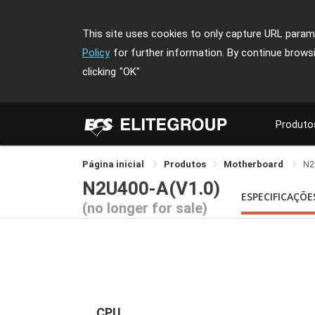
This site uses cookies to only capture URL parame
Policy
for further information. By continue brows
clicking
"OK"
Produto
Página inicial
Produtos
Motherboard
N2
N2U400-A(V1.0)
ESPECIFICAÇÕE
(no longer for sale)
CPU