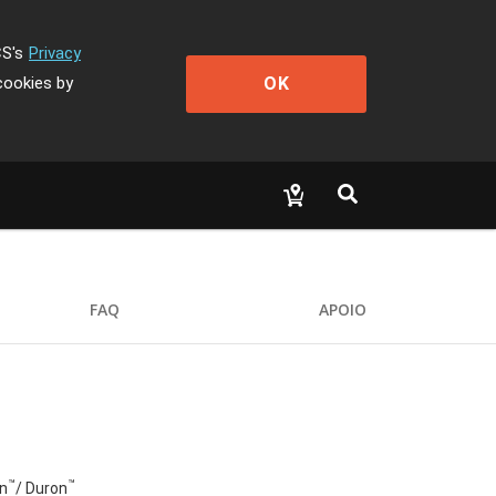
CS's
Privacy
OK
cookies by
FAQ
APOIO
™
™
on
/ Duron