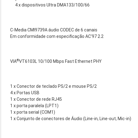
4 x dispositivos Ultra DMA133/100/66
C-Media CMI9739A áudio CODEC de 6 canais
Em conformidade com especificação AC'97 2.2
®
VIA
VT6103L 10/100 Mbps Fast Ethernet PHY
1 x Conector de teclado PS/2 e mouse PS/2
4 x Portas USB
1 x Conector de rede RJ45
1 x porta paralela (LPT1)
1 x porta serial (COM1)
1 x Conjunto de conectores de Áudio (Line-in, Line-out, Mic-in)