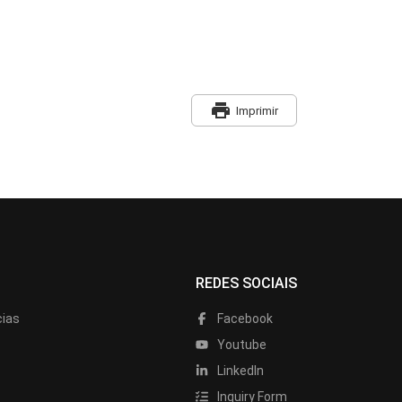
print
Imprimir
REDES SOCIAIS
cias
Facebook
Youtube
LinkedIn
Inquiry Form