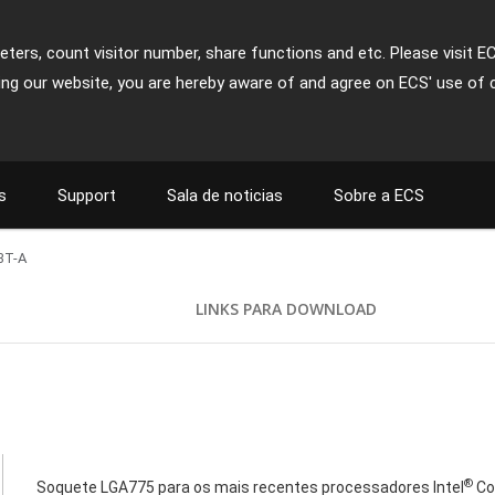
ters, count visitor number, share functions and etc. Please visit E
ing our website, you are hereby aware of and agree on ECS' use of 
s
Support
Sala de noticias
Sobre a ECS
3T-A
LINKS PARA DOWNLOAD
®
Soquete LGA775 para os mais recentes processadores Intel
Co