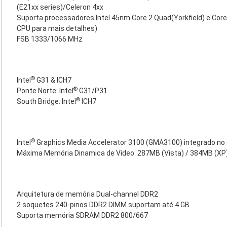
(E21xx series)/Celeron 4xx
Suporta processadores Intel 45nm Core 2 Quad(Yorkfield) e Core2
CPU para mais detalhes)
FSB 1333/1066 MHz
®
Intel
G31 & ICH7
®
Ponte Norte: Intel
G31/P31
®
South Bridge: Intel
ICH7
®
Intel
Graphics Media Accelerator 3100 (GMA3100) integrado no 
Máxima Memória Dinamica de Video: 287MB (Vista) / 384MB (XP
Arquitetura de memória Dual-channel DDR2
2 soquetes 240-pinos DDR2 DIMM suportam até 4 GB
Suporta memória SDRAM DDR2 800/667