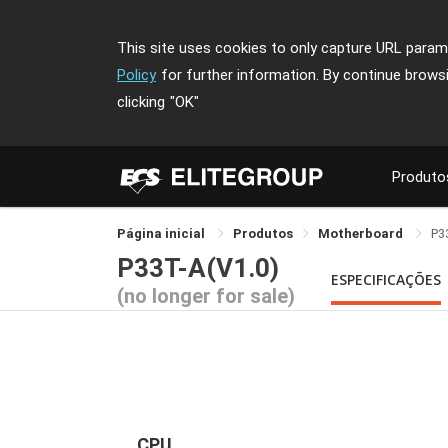
This site uses cookies to only capture URL parame
Policy
for further information. By continue brows
clicking
"OK"
Produto
Página inicial
Produtos
Motherboard
P3
P33T-A(V1.0)
ESPECIFICAÇÕES
(no longer for sale)
CPU