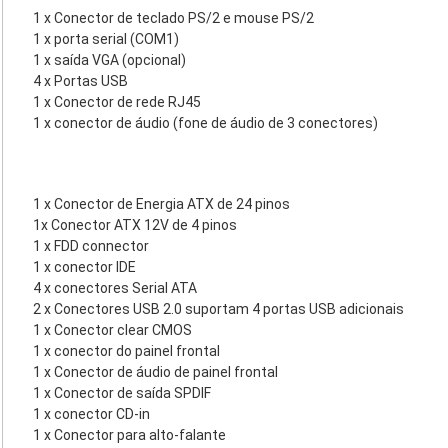
1 x Conector de teclado PS/2 e mouse PS/2
1 x porta serial (COM1)
1 x saída VGA (opcional)
4 x Portas USB
1 x Conector de rede RJ45
1 x conector de áudio (fone de áudio de 3 conectores)
1 x Conector de Energia ATX de 24 pinos
1x Conector ATX 12V de 4 pinos
1 x FDD connector
1 x conector IDE
4 x conectores Serial ATA
2 x Conectores USB 2.0 suportam 4 portas USB adicionais
1 x Conector clear CMOS
1 x conector do painel frontal
1 x Conector de áudio de painel frontal
1 x Conector de saída SPDIF
1 x conector CD-in
1 x Conector para alto-falante