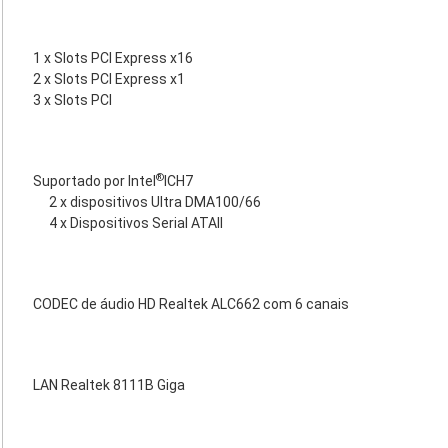
1 x Slots PCI Express x16
2 x Slots PCI Express x1
3 x Slots PCI
®
Suportado por Intel
ICH7
2 x dispositivos Ultra DMA100/66
4 x Dispositivos Serial ATAII
CODEC de áudio HD Realtek ALC662 com 6 canais
LAN Realtek 8111B Giga