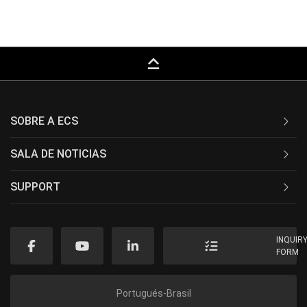
keyboard_capslock
SOBRE A ECS
SALA DE NOTICIAS
SUPPORT
INQUIR
FORM
Portugués-Brasil