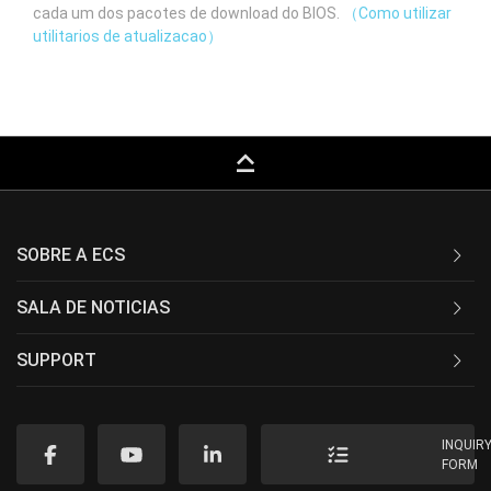
cada um dos pacotes de download do BIOS.
（Como utilizar
utilitarios de atualizacao）
keyboard_capslock
SOBRE A ECS
SALA DE NOTICIAS
SUPPORT
INQUIR
FORM