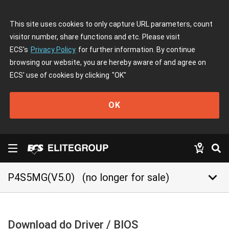
This site uses cookies to only capture URL parameters, count
visitor number, share functions and etc. Please visit
ECS's
Privacy Policy
for further information. By continue
browsing our website, you are hereby aware of and agree on
ECS' use of cookies by clicking
"OK"
OK
keyboard_arrow_down
P4S5MG(V5.0)
(no longer for sale)
Download do Driver / BIOS