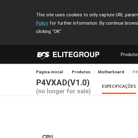
This site uses cookies to only capture URL parame
Policy
for further information. By continue brows
clicking
"OK"
Produto
Página inicial
Produtos
Motherboard
P4
P4VXAD(V1.0)
ESPECIFICAÇÕES
(no longer for sale)
CPU