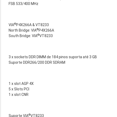
FSB 533/400 MHz
®
VIA
P4X266A & VT8233
®
North Bridge: VIA
P4X266A
®
South Bridge: VIA
VT8233
3 x sockets DDR DIMM de 184 pinos suporta até 3 GB
Suporte DDR266/200 DDR SDRAM
1 x slot AGP 4X
5 x Slots PCI
1 x slot CNR
®
Suporte VIA
VT8233