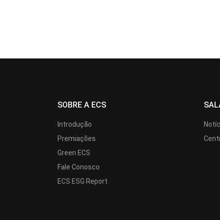
SOBRE A ECS
SAL
Introdução
Notí
Premiações
Cent
Green ECS
Fale Conosco
ECS ESG Report