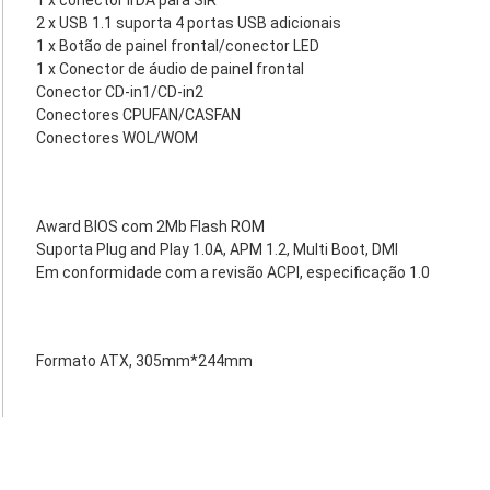
1 x conector IrDA para SIR
2 x USB 1.1 suporta 4 portas USB adicionais
1 x Botão de painel frontal/conector LED
1 x Conector de áudio de painel frontal
Conector CD-in1/CD-in2
Conectores CPUFAN/CASFAN
Conectores WOL/WOM
Award BIOS com 2Mb Flash ROM
Suporta Plug and Play 1.0A, APM 1.2, Multi Boot, DMI
Em conformidade com a revisão ACPI, especificação 1.0
Formato ATX, 305mm*244mm