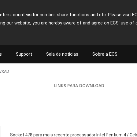
ters, count visitor number, share functions and etc. Please visit E
ing our website, you are hereby aware of and agree on ECS' use of 
s
Support
Sala de noticias
Sobre a ECS
VXAD
LINKS PARA DOWNLOAD
Socket 478 para mais recente processador Intel Pentium 4 / Cel