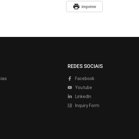
print
Imprimir
REDES SOCIAIS
cias
Facebook
Youtube
LinkedIn
Inquiry Form