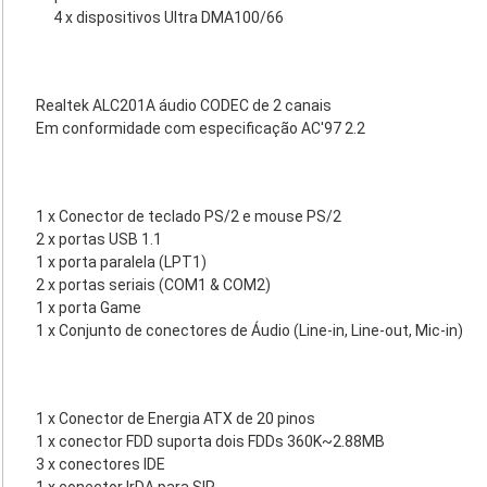
4 x dispositivos Ultra DMA100/66
Realtek ALC201A áudio CODEC de 2 canais
Em conformidade com especificação AC'97 2.2
1 x Conector de teclado PS/2 e mouse PS/2
2 x portas USB 1.1
1 x porta paralela (LPT1)
2 x portas seriais (COM1 & COM2)
1 x porta Game
1 x Conjunto de conectores de Áudio (Line-in, Line-out, Mic-in)
1 x Conector de Energia ATX de 20 pinos
1 x conector FDD suporta dois FDDs 360K~2.88MB
3 x conectores IDE