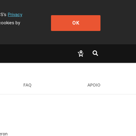
CS's
Privacy
OK
cookies by
FAQ
APOIO
eron