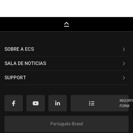
keyboard_capslock
SOBRE A ECS
SALA DE NOTICIAS
SUPPORT
INQUIR
FORM
Portugués-Brasil