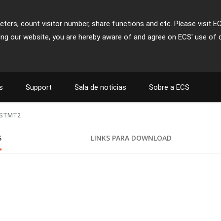
ters, count visitor number, share functions and etc. Please visit E
ing our website, you are hereby aware of and agree on ECS' use of 
s
Support
Sala de noticias
Sobre a ECS
STMT2
S
LINKS PARA DOWNLOAD