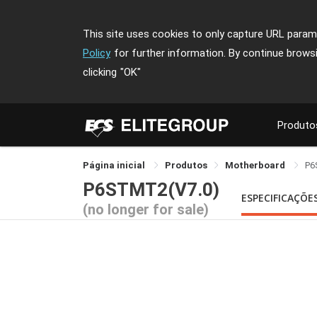
This site uses cookies to only capture URL parame
Policy
for further information. By continue brows
clicking
"OK"
Produto
Página inicial
Produtos
Motherboard
P6
P6STMT2(V7.0)
ESPECIFICAÇÕE
(no longer for sale)