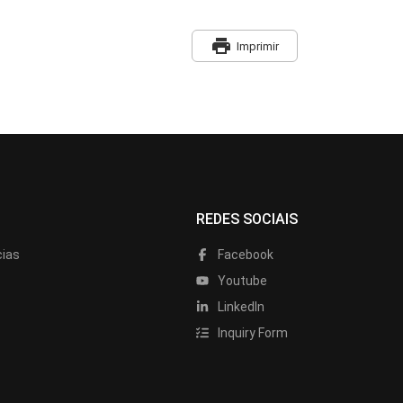
print
Imprimir
REDES SOCIAIS
cias
Facebook
Youtube
LinkedIn
Inquiry Form