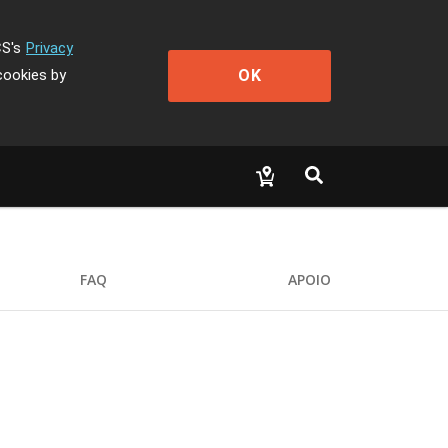
CS's
Privacy
OK
cookies by
FAQ
APOIO