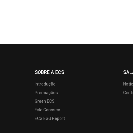
SOBRE A ECS
SAL
Introdução
Notí
Premiações
Cent
Green ECS
Fale Conosco
ECS ESG Report