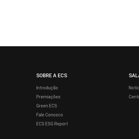
SOBRE A ECS
SAL
Introdução
Notí
Premiações
Cent
Green ECS
Fale Conosco
ECS ESG Report