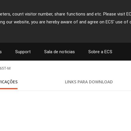
ters, count visitor number, share functions and etc. Please visit E
ing our website, you are hereby aware of and agree on ECS' use of 
s
Support
Sala de noticias
Sobre a ECS
65T-M
FICAÇÕES
LINKS PARA DOWNLOAD