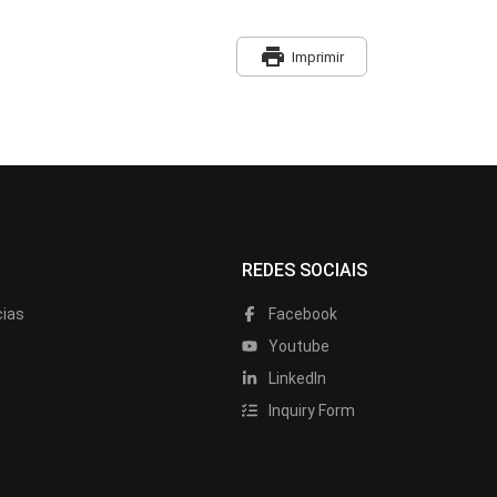
print
Imprimir
REDES SOCIAIS
cias
Facebook
Youtube
LinkedIn
Inquiry Form