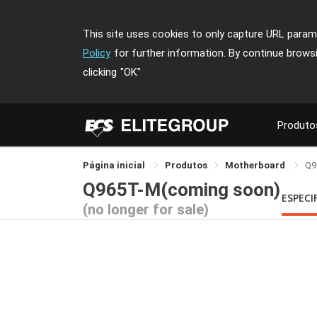
This site uses cookies to only capture URL parame
Policy
for further information. By continue brows
clicking
"OK"
Produto
Página inicial
Produtos
Motherboard
Q9
Q965T-M(coming soon)
ESPECI
(no longer for sale)