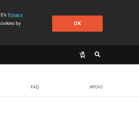
CS's
Privacy
OK
cookies by
FAQ
APOIO