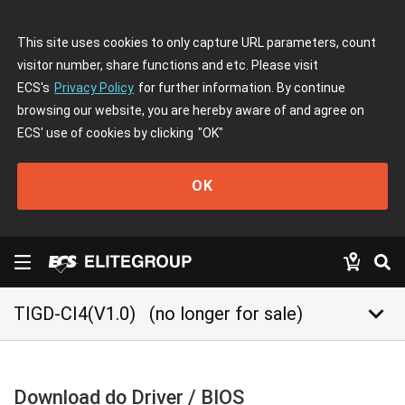
This site uses cookies to only capture URL parameters, count
visitor number, share functions and etc. Please visit
ECS's
Privacy Policy
for further information. By continue
browsing our website, you are hereby aware of and agree on
ECS' use of cookies by clicking
"OK"
OK
keyboard_arrow_down
TIGD-CI4(V1.0)
(no longer for sale)
Download do Driver / BIOS