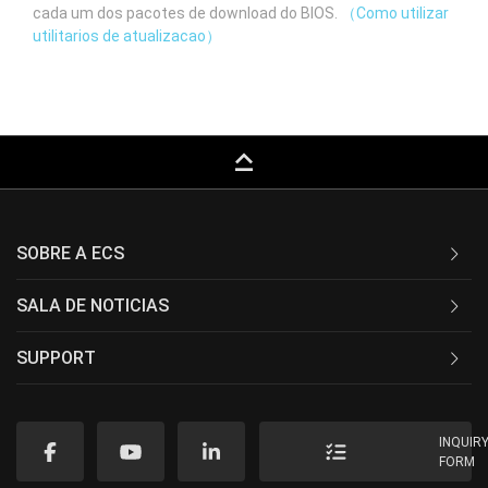
cada um dos pacotes de download do BIOS.
（Como utilizar
utilitarios de atualizacao）
keyboard_capslock
SOBRE A ECS
SALA DE NOTICIAS
SUPPORT
INQUIR
FORM