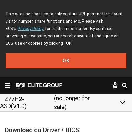
This site uses cookies to only capture URL parameters, count
visitor number, share functions and etc. Please visit
ECS's
Privacy Policy
for further information. By continue
browsing our website, you are hereby aware of and agree on
ECS' use of cookies by clicking
"OK"
OK
(no longer for
Z77H2-
keyboard_arrow_down
A3D(V1.0)
sale)
Download do Driver / BIOS