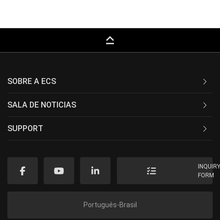
keyboard_capslock
SOBRE A ECS
SALA DE NOTICIAS
SUPPORT
INQUIR
FORM
Portugués-Brasil