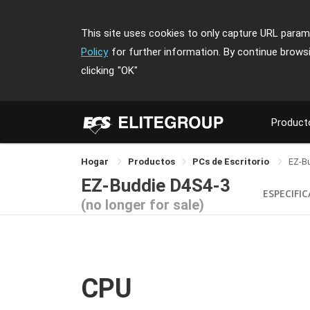
This site uses cookies to only capture URL parame
Policy
for further information. By continue brows
clicking
"OK"
Product
Hogar
Productos
PCs de Escritorio
EZ-B
EZ-Buddie D4S4-3
ESPECIFI
(no longer for sale)
CPU