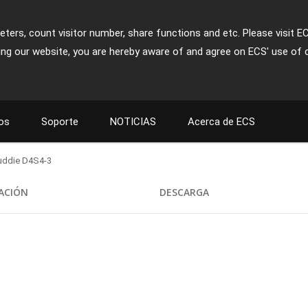
ters, count visitor number, share functions and etc. Please visit E
ing our website, you are hereby aware of and agree on ECS' use of 
os
Soporte
NOTICIAS
Acerca de ECS
uddie D4S4-3
CACIÓN
DESCARGA