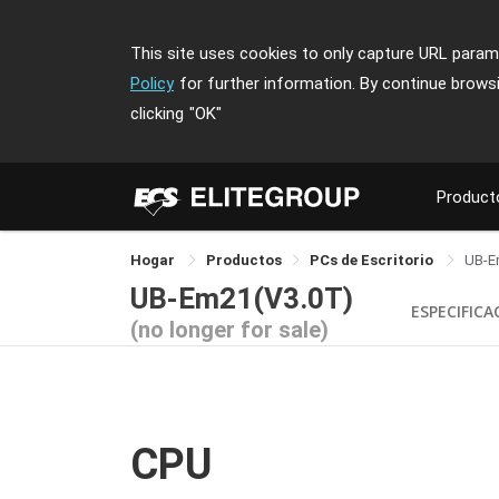
This site uses cookies to only capture URL parame
Policy
for further information. By continue brows
clicking
"OK"
Product
Hogar
Productos
PCs de Escritorio
UB-E
UB-Em21(V3.0T)
ESPECIFICA
(no longer for sale)
CPU