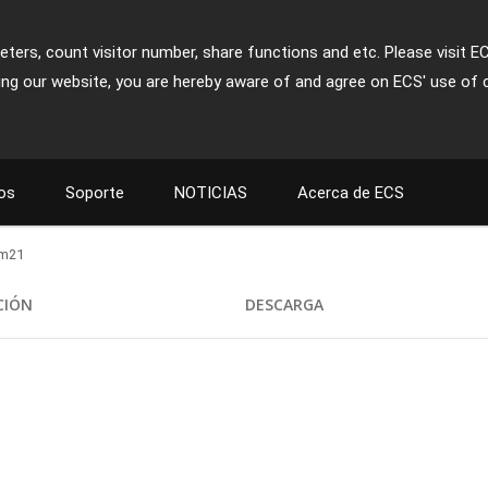
ters, count visitor number, share functions and etc. Please visit E
ing our website, you are hereby aware of and agree on ECS' use of 
os
Soporte
NOTICIAS
Acerca de ECS
m21
CIÓN
DESCARGA