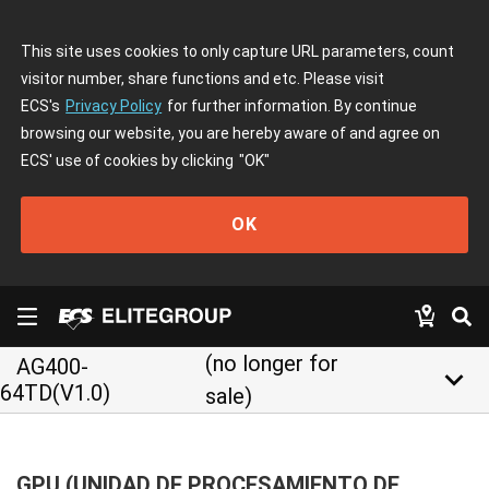
This site uses cookies to only capture URL parameters, count
visitor number, share functions and etc. Please visit
ECS's
Privacy Policy
for further information. By continue
browsing our website, you are hereby aware of and agree on
ECS' use of cookies by clicking
"OK"
OK
(no longer for
AG400-
keyboard_arrow_down
64TD(V1.0)
sale)
GPU (UNIDAD DE PROCESAMIENTO DE