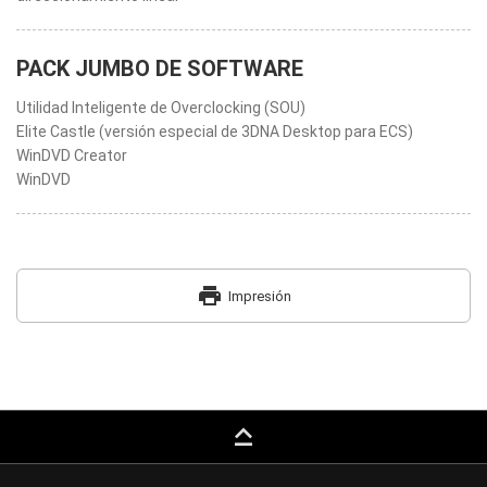
PACK JUMBO DE SOFTWARE
Utilidad Inteligente de Overclocking (SOU)
Elite Castle (versión especial de 3DNA Desktop para ECS)
WinDVD Creator
WinDVD
print
Impresión
keyboard_capslock