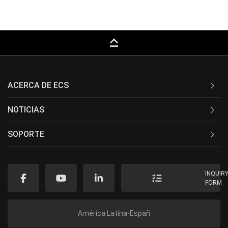
keyboard_capslock
ACERCA DE ECS
NOTICIAS
SOPORTE
INQUIR
FORM
América Latina-Españ