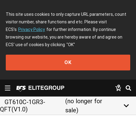
This site uses cookies to only capture URL parameters, count
visitor number, share functions and etc. Please visit
ECS's
Privacy Policy
for further information. By continue
browsing our website, you are hereby aware of and agree on
ECS' use of cookies by clicking
"OK"
OK
(no longer for
GT610C-1GR3-
keyboard_arrow_down
QFT(V1.0)
sale)