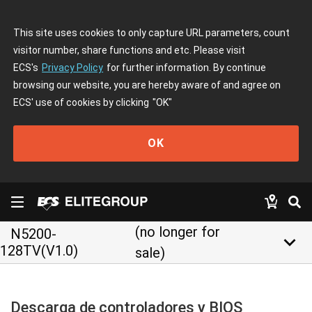
This site uses cookies to only capture URL parameters, count
visitor number, share functions and etc. Please visit
ECS's
Privacy Policy
for further information. By continue
browsing our website, you are hereby aware of and agree on
ECS' use of cookies by clicking
"OK"
OK
(no longer for
N5200-
keyboard_arrow_down
128TV(V1.0)
sale)
Descarga de controladores y BIOS