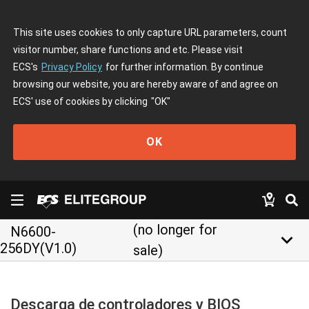
This site uses cookies to only capture URL parameters, count
visitor number, share functions and etc. Please visit
ECS's
Privacy Policy
for further information. By continue
browsing our website, you are hereby aware of and agree on
ECS' use of cookies by clicking
"OK"
OK
(no longer for
N6600-
keyboard_arrow_down
256DY(V1.0)
sale)
Descarga de controladores y BIOS