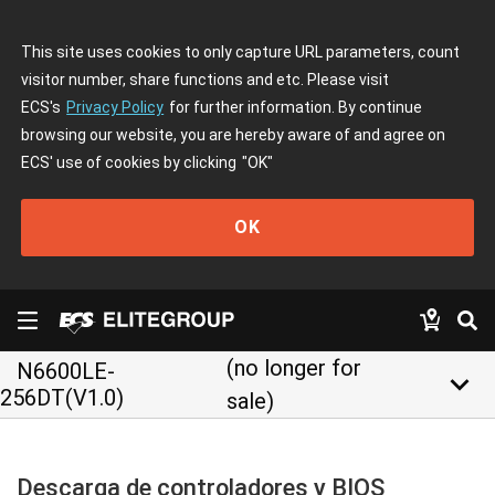
This site uses cookies to only capture URL parameters, count
visitor number, share functions and etc. Please visit
ECS's
Privacy Policy
for further information. By continue
browsing our website, you are hereby aware of and agree on
ECS' use of cookies by clicking
"OK"
OK
(no longer for
N6600LE-
keyboard_arrow_down
256DT(V1.0)
sale)
Descarga de controladores y BIOS